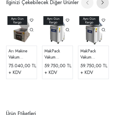
İlginizi Çekebilecek Diğer Ürünler
Arı Makine
MakPack
MakPack
Vakum
Vakum
Vakum
Paketleme
Makinesi,
Makinesi,
75.040,00
TL
59.750,00
TL
59.750,00
TL
Makinesi,
Yapıştırma
Yapıştırma
+ KDV
+ KDV
+ KDV
CLIO PACK
Uzunluğu 440
Uzunluğu
VAC 300
mm, MP-450
2x500 mm,
T1/A
MP-510 T2/A
Ürün Etiketleri