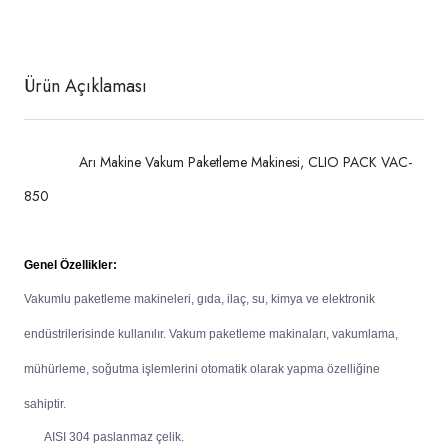
Ürün Açıklaması
Arı Makine Vakum Paketleme Makinesi, CLIO PACK VAC-
850
Genel Özellikler:
Vakumlu paketleme makineleri, gıda, ilaç, su, kimya ve elektronik
endüstrilerisinde kullanılır. Vakum paketleme makinaları, vakumlama,
mühürleme, soğutma işlemlerini otomatik olarak yapma özelliğine
sahiptir.
AISI 304 paslanmaz çelik.