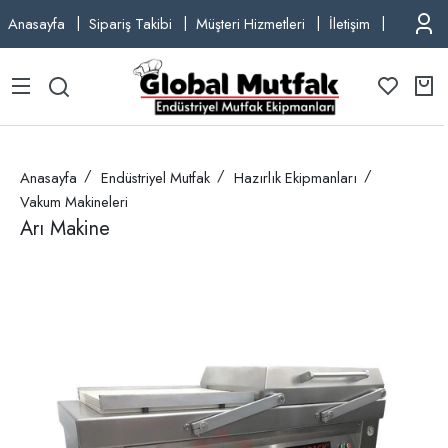
Anasayfa
Sipariş Takibi
Müşteri Hizmetleri
İletişim
TEL: +9
Anasayfa
Endüstriyel Mutfak
Hazırlık Ekipmanları
Vakum Makineleri
Arı Makine