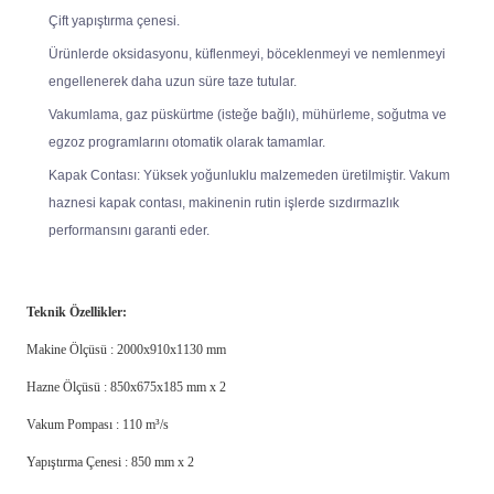
Çift yapıştırma çenesi.
Ürünlerde oksidasyonu, küflenmeyi, böceklenmeyi ve nemlenmeyi
engellenerek daha uzun süre taze tutular.
Vakumlama, gaz püskürtme (isteğe bağlı), mühürleme, soğutma ve
egzoz programlarını otomatik olarak tamamlar.
Kapak Contası: Yüksek yoğunluklu malzemeden üretilmiştir. Vakum
haznesi kapak contası, makinenin rutin işlerde sızdırmazlık
performansını garanti eder.
Teknik Özellikler:
Makine Ölçüsü : 2000x910x1130 mm
Hazne Ölçüsü : 850x675x185 mm x 2
Vakum Pompası : 110 m³/s
Yapıştırma Çenesi : 850 mm x 2