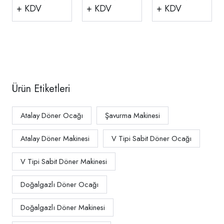
Motorlu Döner
Motorlu Döner
Motorlu Döner
+ KDV
+ KDV
+ KDV
Ocağı CE
Ocağı
Ocağı,
Belgeli
Doğalgazlı CE
Doğalgazlı CE
Doğalgazlı
Belgeli ADG-
Belgeli
ADG-10A
12A
Ürün Etiketleri
Atalay Döner Ocağı
Şavurma Makinesi
Atalay Döner Makinesi
V Tipi Sabit Döner Ocağı
V Tipi Sabit Döner Makinesi
Doğalgazlı Döner Ocağı
Doğalgazlı Döner Makinesi