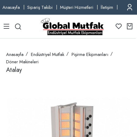
Anasayfa
Sipariş Takibi
Müşteri Hizmetleri
İletişim
TEL: +9
Anasayfa
Endüstriyel Mutfak
Pişirme Ekipmanları
Döner Makineleri
Atalay