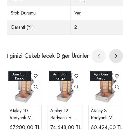
Stok Durumu
Var
Garanti (Yıl)
2
İlginizi Çekebilecek Diğer Ürünler
Atalay 10
Atalay 12
Atalay 8
Radyanlı V
Radyanlı V
Radyanlı V
Tipi Alttan
Tipi Alttan
Tipi Alttan
67.200,00
TL
74.648,00
TL
60.424,00
TL