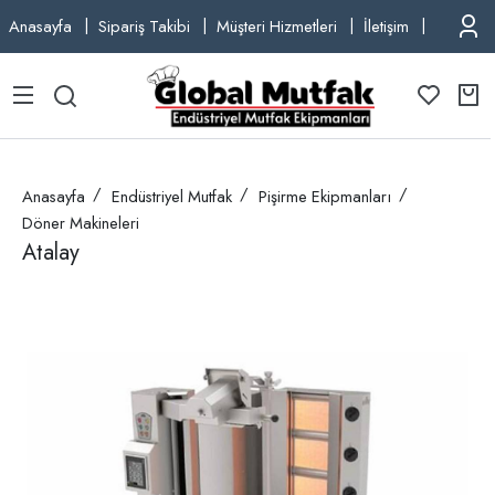
Anasayfa
Sipariş Takibi
Müşteri Hizmetleri
İletişim
TEL: +9
Anasayfa
Endüstriyel Mutfak
Pişirme Ekipmanları
Döner Makineleri
Atalay