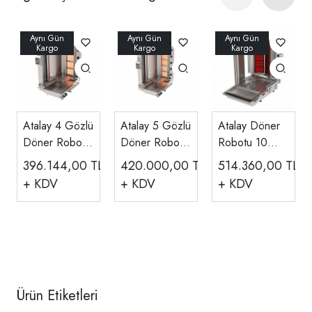
Atalay 4 Gözlü
Atalay 5 Gözlü
Atalay Döner
Döner Robotu
Döner Robotu
Robotu 10
Compact Gazlı
Compact Gazlı
Gözlü
396.144,00
TL
420.000,00
TL
514.360,00
TL
Hızlı Kesim
Hızlı Kesim
Elektrikli, ADR-
+ KDV
+ KDV
+ KDV
ADR-C1-4G
ADR-C1-5G
10E
Ürün Etiketleri