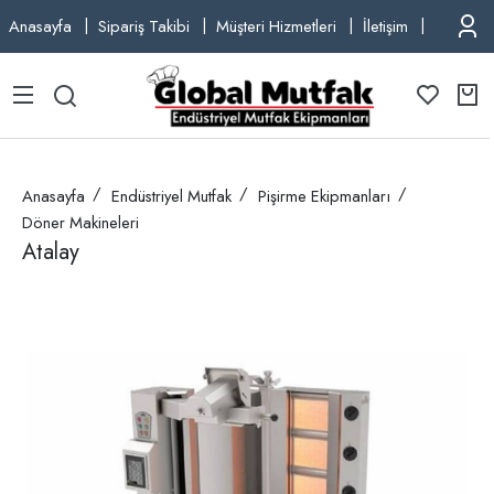
Anasayfa
Sipariş Takibi
Müşteri Hizmetleri
İletişim
TEL: +9
Anasayfa
Endüstriyel Mutfak
Pişirme Ekipmanları
Döner Makineleri
Atalay