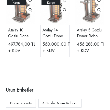
Atalay 10
Atalay 14
Atalay 5 Gözlü
Gözlü Döner
Gözlü Döner
Döner Robotu
Robotu Ce
Robotu Ce
Ce Belgeli
497.784,00
TL
560.000,00
TL
456.288,00
TL
Belgeli Gazlı
Belgeli Gazlı
Gazlı ADR-5G
+ KDV
+ KDV
+ KDV
ADR-10G
ADR-14G
Ürün Etiketleri
Döner Robotu
4 Gözlü Döner Robotu