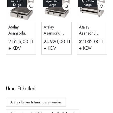
Atalay
Atalay
Atalay
Asansörlü
Asansörlü
Asansörlü
Salamander
Salamander
Salamander 3
21.616,00
TL
24.920,00
TL
32.032,00
TL
Elektrikli 45
Elektrikli 65
Rezistanslı
+ KDV
+ KDV
+ KDV
Cm, ASM-45
Cm, ASM-65
Elektrikli ASM-
3E
Ürün Etiketleri
Atalay Üstten Isıtmalı Salamander