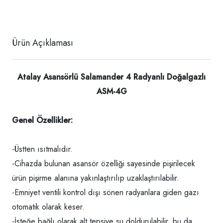
Ürün Açıklaması
Atalay Asansörlü Salamander 4 Radyanlı Doğalgazlı
ASM-4G
Genel Özellikler:
-Üstten ısıtmalıdır.
-Cihazda bulunan asansör özelliği sayesinde pişirilecek
ürün pişirme alanına yakınlaştırılıp uzaklaştırılabilir.
-Emniyet ventili kontrol dışı sönen radyanlara giden gazı
otomatik olarak keser.
-İsteğe bağlı olarak alt tepsiye su doldurulabilir, bu da