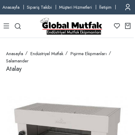
Anasayfa
Sipariş Takibi
Müşteri Hizmetleri
İletişim
TEL: +9
Anasayfa
Endüstriyel Mutfak
Pişirme Ekipmanları
Salamander
Atalay