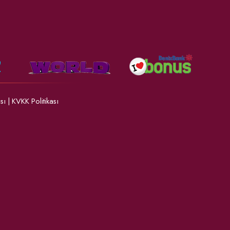
ası
|
KVKK Politikası