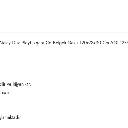
Atalay Düz Pleyt Izgara Ce Belgeli Gazlı 120x73x30 Cm AGI-127
r ve hijyeniktir.
iptir.
ğlamaktadır.