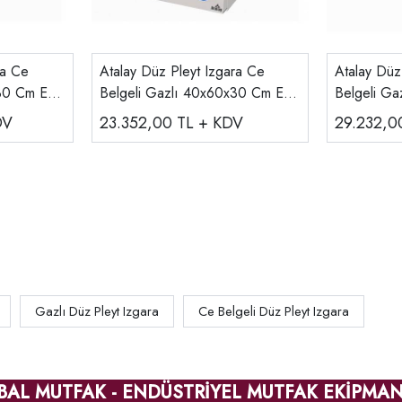
ra Ce
Atalay Düz Pleyt Izgara Ce
Atalay Düz
30 Cm E
Belgeli Gazlı 40x60x30 Cm E
Belgeli G
AGI-460
AGI-473
DV
23.352,00
TL + KDV
29.232,
Gazlı Düz Pleyt Izgara
Ce Belgeli Düz Pleyt Izgara
BAL MUTFAK - ENDÜSTRİYEL MUTFAK EKİPMAN