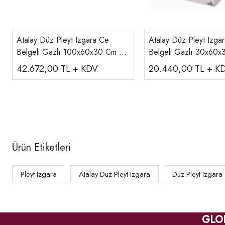
Atalay Düz Pleyt Izgara Ce
Atalay Düz Pleyt Izga
Belgeli Gazlı 100x60x30 Cm E
Belgeli Gazlı 30x60x
AGI-1060
AGI-360
42.672,00
TL + KDV
20.440,00
TL + K
Ürün Etiketleri
Pleyt Izgara
Atalay Düz Pleyt Izgara
Düz Pleyt Izgara
GLO