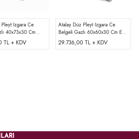
 Pleyt Izgara Ce
Atalay Düz Pleyt Izgara Ce
azlı 40x73x30 Cm
Belgeli Gazlı 60x60x30 Cm E
AGI-660
00
TL + KDV
29.736,00
TL + KDV
LARI