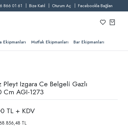
6 866 01 61
Bize Katıl
Oturum Aç
Facebookla Bağlan
a Ekipmanları
Mutfak Ekipmanları
Bar Ekipmanları
 Pleyt Izgara Ce Belgeli Gazlı
0 Cm AGI-1273
00 TL + KDV
: 68.856,48 TL