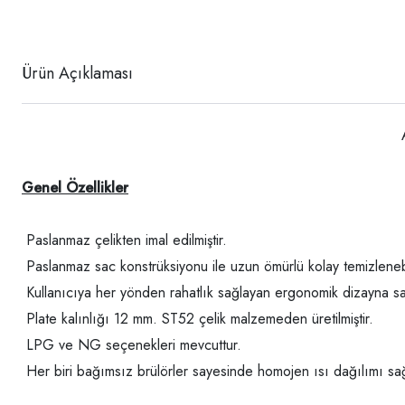
Ürün Açıklaması
Genel Özellikler
Paslanmaz çelikten imal edilmiştir.
Paslanmaz sac konstrüksiyonu ile uzun ömürlü kolay temizlenebili
Kullanıcıya her yönden rahatlık sağlayan ergonomik dizayna sah
Plate kalınlığı 12 mm. ST52 çelik malzemeden üretilmiştir.
LPG ve NG seçenekleri mevcuttur.
Her biri bağımsız brülörler sayesinde homojen ısı dağılımı sa