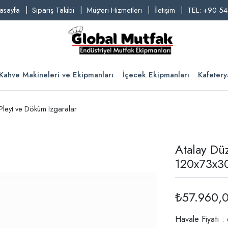
asayfa
Sipariş Takibi
Müşteri Hizmetleri
İletişim
TEL: +90 54
Kahve Makineleri ve Ekipmanları
İçecek Ekipmanları
Kafetery
 Pleyt ve Döküm Izgaralar
Atalay Düz
120x73x3
₺57.960,
Havale Fiyatı 