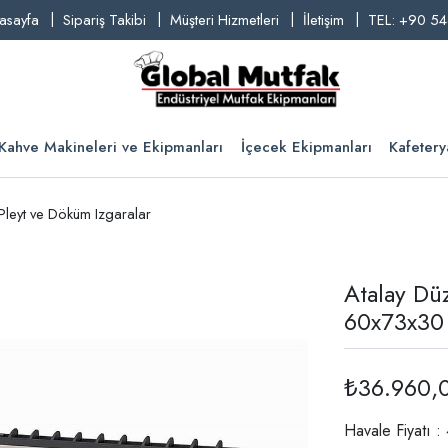
asayfa
Sipariş Takibi
Müşteri Hizmetleri
İletişim
TEL: +90 54
Kahve Makineleri ve Ekipmanları
İçecek Ekipmanları
Kafetery
 Pleyt ve Döküm Izgaralar
Atalay Düz
60x73x30
₺36.960,
Havale Fiyatı 