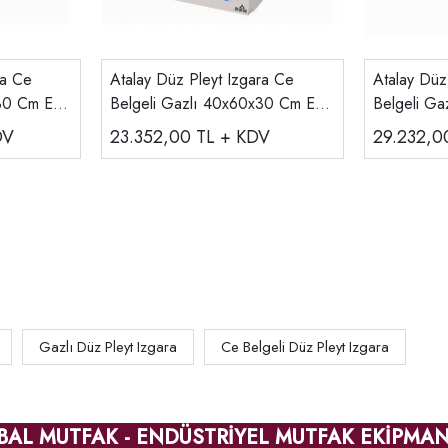
ra Ce
Atalay Düz Pleyt Izgara Ce
Atalay Düz
30 Cm E
Belgeli Gazlı 40x60x30 Cm E
Belgeli G
AGI-460
AGI-473
DV
23.352,00
TL + KDV
29.232,
Gazlı Düz Pleyt Izgara
Ce Belgeli Düz Pleyt Izgara
BAL MUTFAK - ENDÜSTRİYEL MUTFAK EKİPMAN