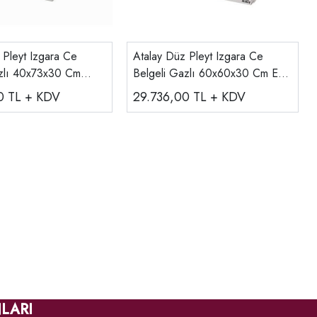
 Pleyt Izgara Ce
Atalay Düz Pleyt Izgara Ce
azlı 40x73x30 Cm
Belgeli Gazlı 60x60x30 Cm E
AGI-660
00
TL + KDV
29.736,00
TL + KDV
LARI