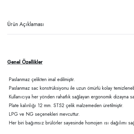
Ürün Açıklaması
Genel Özellikler
Paslanmaz çelikten imal edilmiştir.
Paslanmaz sac konstrüksiyonu ile uzun ömürlü kolay temizlenebili
Kullanıcıya her yönden rahatlık sağlayan ergonomik dizayna sah
Plate kalınlığı 12 mm. ST52 çelik malzemeden üretilmiştir.
LPG ve NG seçenekleri mevcuttur.
Her biri bağımsız brülörler sayesinde homojen ısı dağılımı sa