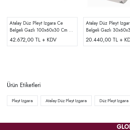
Atalay Düz Pleyt Izgara Ce
Atalay Düz Pleyt Izga
Belgeli Gazlı 100x60x30 Cm E
Belgeli Gazlı 30x60x
AGI-1060
AGI-360
42.672,00
TL + KDV
20.440,00
TL + K
Ürün Etiketleri
Pleyt Izgara
Atalay Düz Pleyt Izgara
Düz Pleyt Izgara
GLO