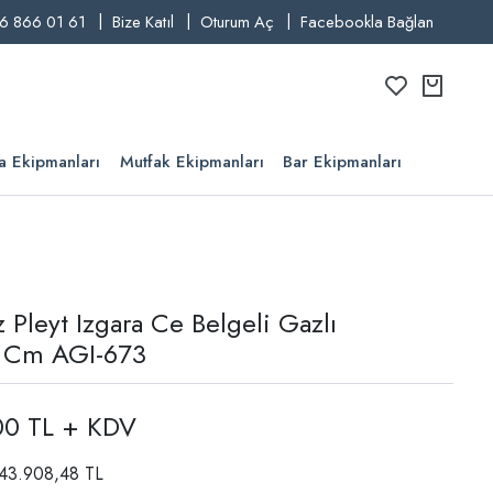
6 866 01 61
Bize Katıl
Oturum Aç
Facebookla Bağlan
a Ekipmanları
Mutfak Ekipmanları
Bar Ekipmanları
 Pleyt Izgara Ce Belgeli Gazlı
 Cm AGI-673
00 TL + KDV
: 43.908,48 TL