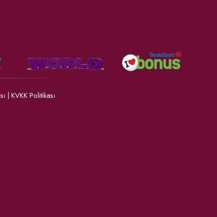
ası
|
KVKK Politikası