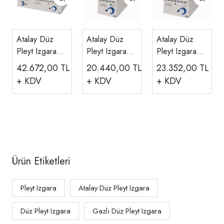
Atalay Düz
Atalay Düz
Atalay Düz
Pleyt Izgara
Pleyt Izgara
Pleyt Izgara
Ce Belgeli
Ce Belgeli
Ce Belgeli
42.672,00
TL
20.440,00
TL
23.352,00
TL
Gazlı
Gazlı
Gazlı
+ KDV
+ KDV
+ KDV
100x60x30
30x60x30 Cm
40x60x30 Cm
Cm E AGI-
E AGI-360
E AGI-460
1060
Ürün Etiketleri
Pleyt Izgara
Atalay Düz Pleyt Izgara
Düz Pleyt Izgara
Gazlı Düz Pleyt Izgara