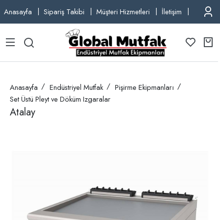
Anasayfa
Sipariş Takibi
Müşteri Hizmetleri
İletişim
TEL: +9
Anasayfa
Endüstriyel Mutfak
Pişirme Ekipmanları
Set Üstü Pleyt ve Döküm Izgaralar
Atalay