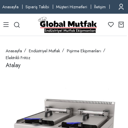
Anasayfa
Sipariş Takibi
Müşteri Hizmetleri
İletişim
TEL: +9
Anasayfa
Endüstriyel Mutfak
Pişirme Ekipmanları
Elektrikli Fritöz
Atalay