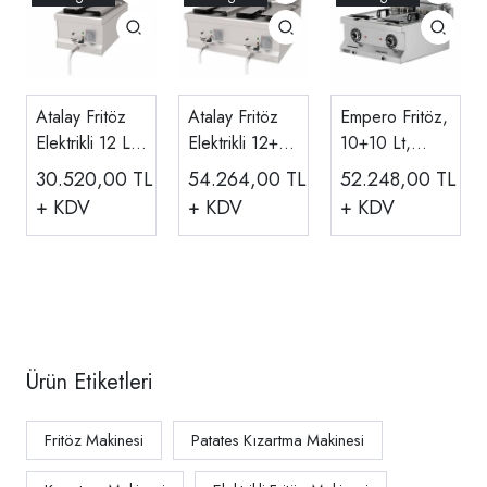
Atalay Fritöz
Atalay Fritöz
Empero Fritöz,
Elektrikli 12 Lt,
Elektrikli 12+12
10+10 Lt,
40x70x30 Cm
Lt, 80x70x30
Elektrikli, 380
30.520,00
TL
54.264,00
TL
52.248,00
TL
AEF-470
Cm AEF-870
V 60x63x28
+ KDV
+ KDV
+ KDV
Cm
EMP.6FE020
Ürün Etiketleri
Fritöz Makinesi
Patates Kızartma Makinesi