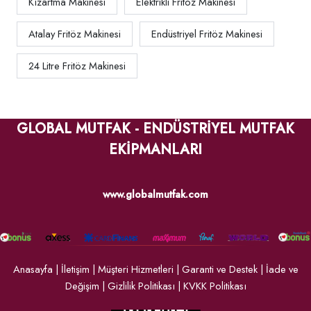
Kızartma Makinesi
Elektrikli Fritöz Makinesi
Atalay Fritöz Makinesi
Endüstriyel Fritöz Makinesi
24 Litre Fritöz Makinesi
GLOBAL MUTFAK - ENDÜSTRİYEL MUTFAK
EKİPMANLARI
www.globalmutfak.com
Anasayfa
|
İletişim
|
Müşteri Hizmetleri
|
Garanti ve Destek
|
İade ve
Değişim
|
Gizlilik Politikası
|
KVKK Politikası