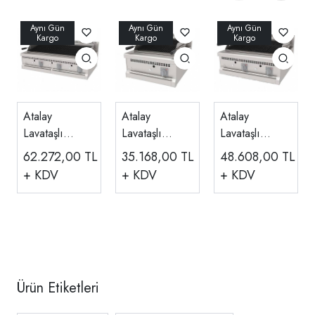
Atalay
Atalay
Atalay
Lavataşlı
Lavataşlı
Lavataşlı
Döküm Izgara
Döküm Izgara
Döküm Izgara
62.272,00
TL
35.168,00
TL
48.608,00
TL
Gazlı
Gazlı
Gazlı
+ KDV
+ KDV
+ KDV
120x70x30
60x70x30 Cm
80x70x30 Cm
Cm ALI-1270
ALI-670
ALI-870
Ürün Etiketleri