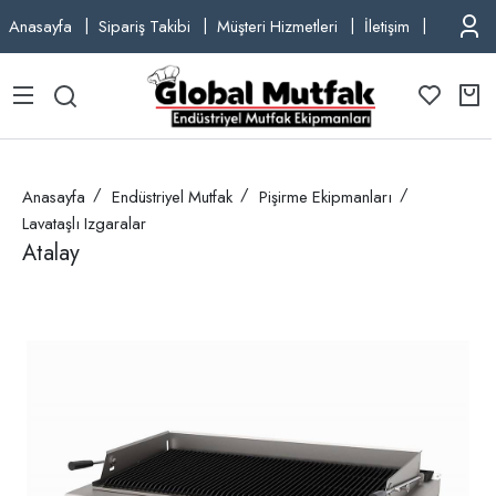
Anasayfa
Sipariş Takibi
Müşteri Hizmetleri
İletişim
TEL: +9
Anasayfa
Endüstriyel Mutfak
Pişirme Ekipmanları
Lavataşlı Izgaralar
Atalay