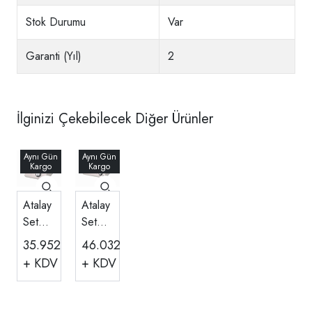
Stok Durumu
Var
Garanti (Yıl)
2
İlginizi Çekebilecek Diğer Ürünler
Atalay
Atalay
Set
Set
Üstü
Üstü
35.952,00
46.032,00
TL
TL
Düz
Düz
+ KDV
+ KDV
Krom
Krom
Izgara
Izgara
Elektri
Elektri