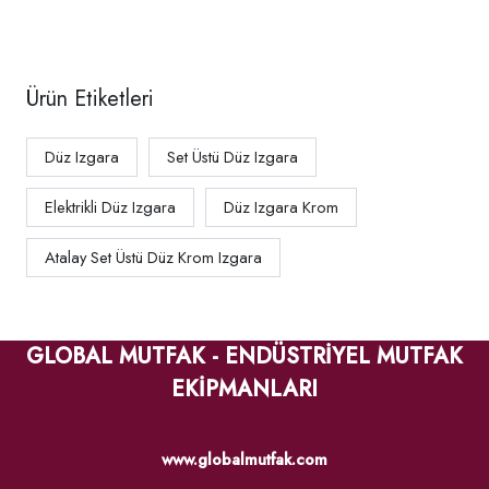
kli
kli
40x73
60x73
x30
x30
Cm
Cm
Ürün Etiketleri
AEI-
AEI-
473-
673-
Düz Izgara
Set Üstü Düz Izgara
CR
CR
Elektrikli Düz Izgara
Düz Izgara Krom
Atalay Set Üstü Düz Krom Izgara
GLOBAL MUTFAK - ENDÜSTRİYEL MUTFAK
EKİPMANLARI
www.globalmutfak.com