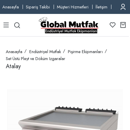
Anasayfa
Sipariş Takibi
Müşteri Hizmetleri
İletişim
TEL: +9
Anasayfa
Endüstriyel Mutfak
Pişirme Ekipmanları
Set Üstü Pleyt ve Döküm Izgaralar
Atalay