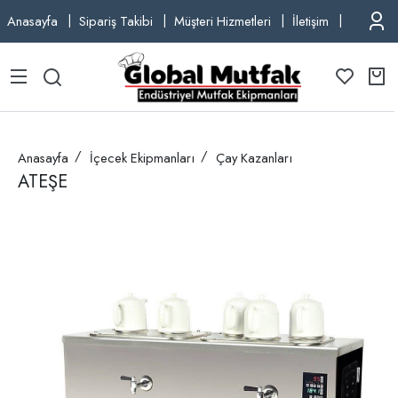
Anasayfa
Sipariş Takibi
Müşteri Hizmetleri
İletişim
TEL: +9
Anasayfa
İçecek Ekipmanları
Çay Kazanları
ATEŞE