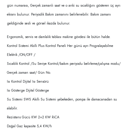
gün numarası, Gerçek zamanlı saat ve o anki su sıcaklığını gösteren üç ayrı
ekranı bulunur. Periyodik Bakım zamanını belirlenebilir. Bakım zamanı
geldiğinde sesli ve görsel ikazda bulunur.
Ergonomik, servis ve damlalık tablası makine gövdesi ile bütün halde.
Kontrol Sistemi Akıllı Plus Kontrol Paneli Her günü ayrı Progralayabilme
Elektrik /ON/OFF /
Sıcaklık Kontrol /Su Seviye Kontrol/bakım periyodu belirleme/çalışma modu/
Gerçek zaman saat/ Gün No.
Isı Kontrol Dijital Isı Sensörü
Isı Gösterge Dijital Gösterge
Su Sistemi SWS Akıllı Su Sistemi şebekeden, pompa ile damacanadan su
alabilir.
Rezistans Gücü KW 2+2 KW RiCA
Doğal Gaz kapasite 5,4 KW/h