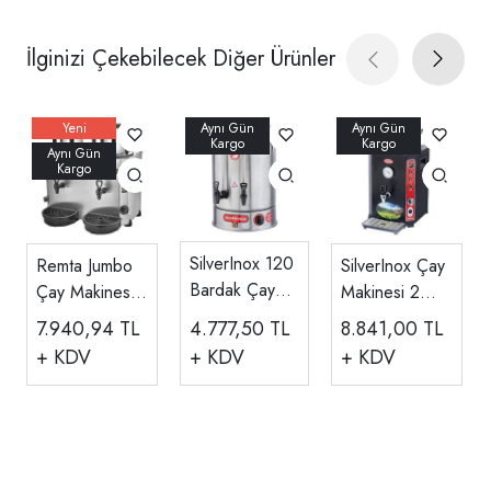
İlginizi Çekebilecek Diğer Ürünler
SilverInox 120
Remta Jumbo
SilverInox Çay
Bardak Çay
Çay Makinesi
Makinesi 2
Makinesi, 12
Çift Demlikli
Demlikli, 13 LT
4.777,50
TL
7.940,94
TL
8.841,00
TL
LT
DE15
+ KDV
+ KDV
+ KDV