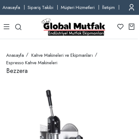
Anasayfa
Sipariş Takibi
Müşteri Hizmetleri
İletişim
TEL: +9
Anasayfa
Kahve Makineleri ve Ekipmanları
Espresso Kahve Makineleri
Bezzera