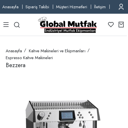
Anasayfa
Sipariş Takibi
Müşteri Hizmetleri
İletişim
TEL: +9
Anasayfa
Kahve Makineleri ve Ekipmanları
Espresso Kahve Makineleri
Bezzera