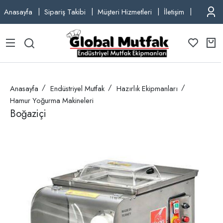
Anasayfa
Sipariş Takibi
Müşteri Hizmetleri
İletişim
TEL: +9
Anasayfa
Endüstriyel Mutfak
Hazırlık Ekipmanları
Hamur Yoğurma Makineleri
Boğaziçi