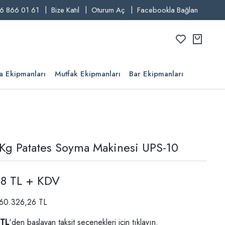
6 866 01 61
Bize Katıl
Oturum Aç
Facebookla Bağlan
a Ekipmanları
Mutfak Ekipmanları
Bar Ekipmanları
 Kg Patates Soyma Makinesi UPS-10
68 TL + KDV
: 60.326,26 TL
 TL
'den başlayan taksit seçenekleri için
tıklayın.