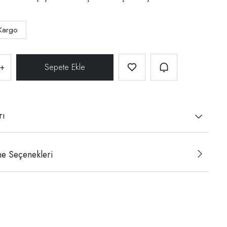
Kargo
+
rı
e Seçenekleri