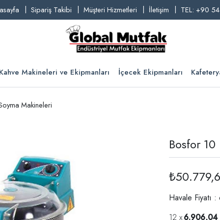
asayfa
Sipariş Takibi
Müşteri Hizmetleri
İletişim
TEL: +90 54
Kahve Makineleri ve Ekipmanları
İçecek Ekipmanları
Kafetery
 Soyma Makineleri
Bosfor 10
₺50.779,
Havale Fiyatı 
6.906,04