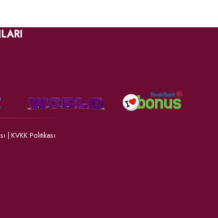
LARI
ası
|
KVKK Politikası