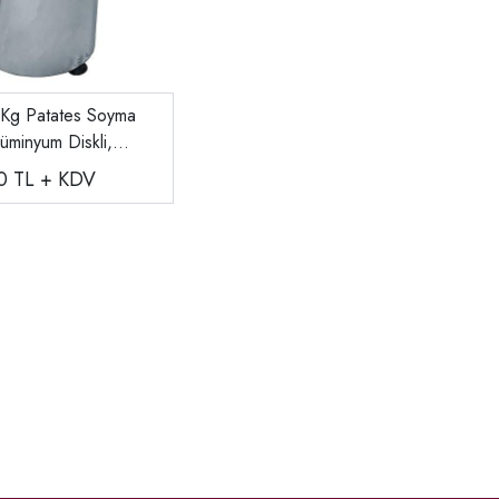
Kg Patates Soyma
üminyum Diskli,
 PAT 880
00
TL + KDV