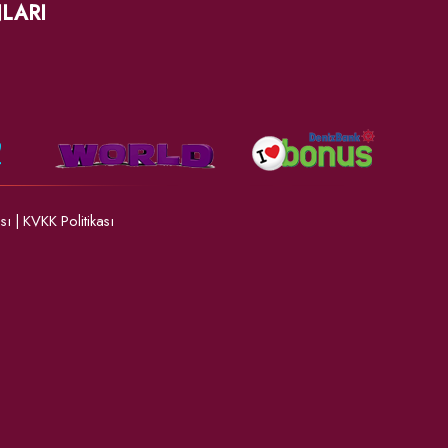
LARI
ası
|
KVKK Politikası