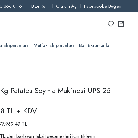
6 866 01 61
Bize Katıl
Oturum Aç
Facebookla Bağlan
a Ekipmanları
Mutfak Ekipmanları
Bar Ekipmanları
 Kg Patates Soyma Makinesi UPS-25
88 TL + KDV
 77.969,49 TL
 TL
'den başlayan taksit seçenekleri için
tıklayın.