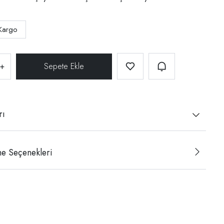
Kargo
+
rı
e Seçenekleri