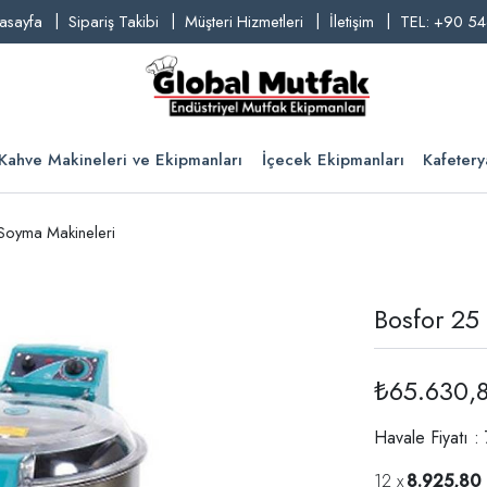
asayfa
Sipariş Takibi
Müşteri Hizmetleri
İletişim
TEL: +90 54
Kahve Makineleri ve Ekipmanları
İçecek Ekipmanları
Kafetery
 Soyma Makineleri
Bosfor 25
₺65.630,
Havale Fiyatı :
8.925,80