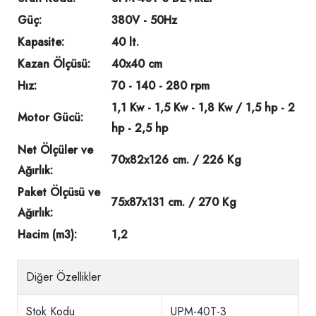
Güç:
380V - 50Hz
Kapasite:
40 lt.
Kazan Ölçüsü:
40x40 cm
Hız:
70 - 140 - 280 rpm
1,1 Kw - 1,5 Kw - 1,8 Kw / 1,5 hp - 2
Motor Gücü:
hp - 2,5 hp
Net Ölçüler ve
70x82x126 cm. / 226 Kg
Ağırlık:
Paket Ölçüsü ve
75x87x131 cm. / 270 Kg
Ağırlık:
Hacim (m3):
1,2
Diğer Özellikler
Stok Kodu
UPM-40T-3