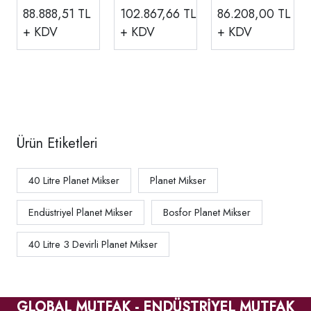
Mikser, 2
Mikser, Hız
Mikser 3 Hız,
88.888,51
TL
102.867,66
TL
86.208,00
TL
Devirli 380 V
Kontrollü 220
380v MKY
+ KDV
+ KDV
+ KDV
V
400UT
Ürün Etiketleri
40 Litre Planet Mikser
Planet Mikser
Endüstriyel Planet Mikser
Bosfor Planet Mikser
40 Litre 3 Devirli Planet Mikser
GLOBAL MUTFAK - ENDÜSTRİYEL MUTFAK