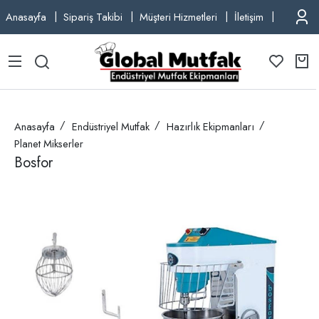
Anasayfa
Sipariş Takibi
Müşteri Hizmetleri
İletişim
TEL: +9
Anasayfa
Endüstriyel Mutfak
Hazırlık Ekipmanları
Planet Mikserler
Bosfor