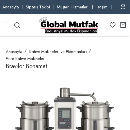
Anasayfa
Sipariş Takibi
Müşteri Hizmetleri
İletişim
TEL: +9
Anasayfa
Kahve Makineleri ve Ekipmanları
Filtre Kahve Makineleri
Bravilor Bonamat