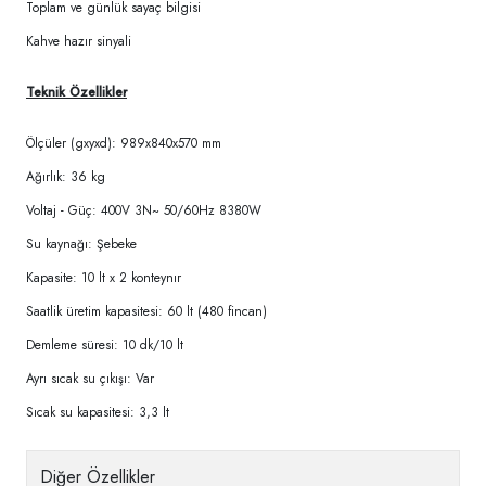
Toplam ve günlük sayaç bilgisi
Kahve hazır sinyali
Teknik Özellikler
Ölçüler (gxyxd): 989x840x570 mm
Ağırlık: 36 kg
Voltaj - Güç: 400V 3N~ 50/60Hz 8380W
Su kaynağı: Şebeke
Kapasite: 10 lt x 2 konteynır
Saatlik üretim kapasitesi: 60 lt (480 fincan)
Demleme süresi: 10 dk/10 lt
Ayrı sıcak su çıkışı: Var
Sıcak su kapasitesi: 3,3 lt
Diğer Özellikler