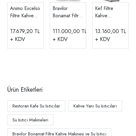
Animo Excelso
Bravilor
Kef Filtre
Filtre Kahve
Bonamat Filtre
Kahve
Makinesi
Kahve
Makinesi, Çift
Makinesi RLX
potlu FLT120-2
17.679,20
TL
111.000,00
TL
13.160,00
TL
55
+ KDV
+ KDV
+ KDV
Ürün Etiketleri
Restoran Kafe Su Isıtıcılar
Kahve Yanı Su Isıtıcıları
Su Isıtıcı Makineleri
Bravilor Bonamat Filtre Kahve Makinesi ve Su Isıtıcı