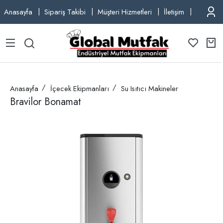
Anasayfa
Sipariş Takibi
Müşteri Hizmetleri
İletişim
TEL: +9
Anasayfa
İçecek Ekipmanları
Su Isıtıcı Makineler
Bravilor Bonamat