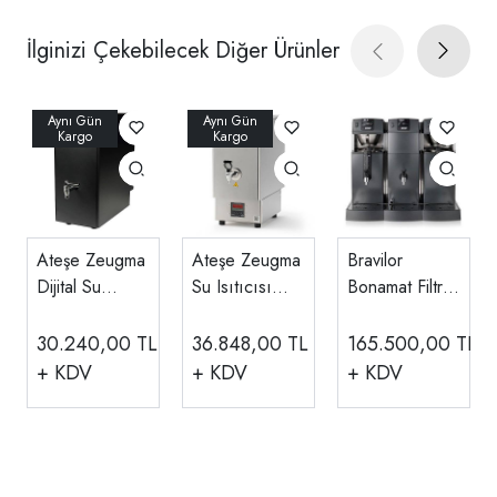
İlginizi Çekebilecek Diğer Ürünler
Ateşe Zeugma
Ateşe Zeugma
Bravilor
Dijital Su
Su Isıtıcısı
Bonamat Filtre
Isıtıcısı, 12 L,
Water Boiler
Kahve
Statik Boyalı,
Smart INOX
Makinesi ve Su
30.240,00
TL
36.848,00
TL
165.500,00
TL
STATIC
ZSWB12
Isıtıcı RLX 575
+ KDV
+ KDV
+ KDV
ZDWB12