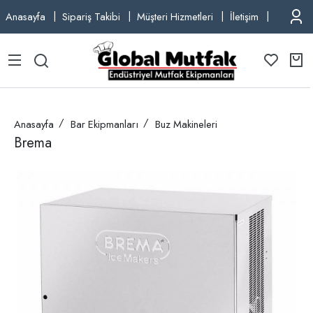
Anasayfa
Sipariş Takibi
Müşteri Hizmetleri
İletişim
TEL: +9
Anasayfa
Bar Ekipmanları
Buz Makineleri
Brema