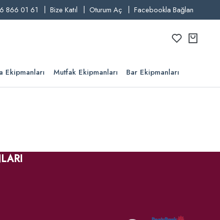
6 866 01 61
Bize Katıl
Oturum Aç
Facebookla Bağlan
a Ekipmanları
Mutfak Ekipmanları
Bar Ekipmanları
LARI