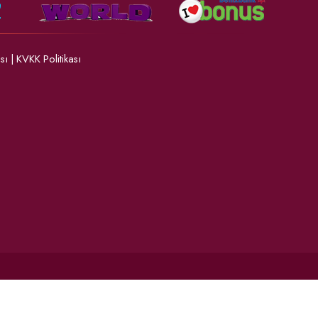
ası
|
KVKK Politikası