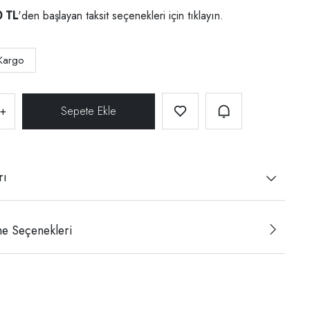
0 TL
'den başlayan taksit seçenekleri için
tıklayın.
Kargo
+
rı
e Seçenekleri