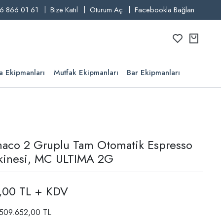
6 866 01 61
Bize Katıl
Oturum Aç
Facebookla Bağlan
a Ekipmanları
Mutfak Ekipmanları
Bar Ekipmanları
aco 2 Gruplu Tam Otomatik Espresso
kinesi, MC ULTIMA 2G
,00 TL + KDV
: 509.652,00 TL