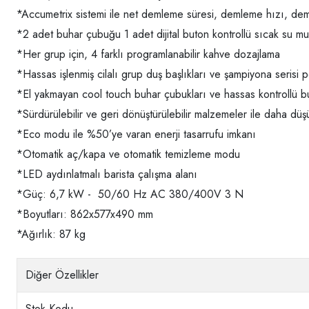
*Accumetrix sistemi ile net demleme süresi, demleme hızı, de
*2 adet buhar çubuğu 1 adet dijital buton kontrollü sıcak su m
*Her grup için, 4 farklı programlanabilir kahve dozajlama
*Hassas işlenmiş cilalı grup duş başlıkları ve şampiyona serisi po
*El yakmayan cool touch buhar çubukları ve hassas kontrollü b
*Sürdürülebilir ve geri dönüştürülebilir malzemeler ile daha düş
*Eco modu ile %50’ye varan enerji tasarrufu imkanı
*Otomatik aç/kapa ve otomatik temizleme modu
*LED aydınlatmalı barista çalışma alanı
*Güç: 6,7 kW - 50/60 Hz AC 380/400V 3 N
*Boyutları: 862x577x490 mm
*Ağırlık: 87 kg
Diğer Özellikler
Stok Kodu