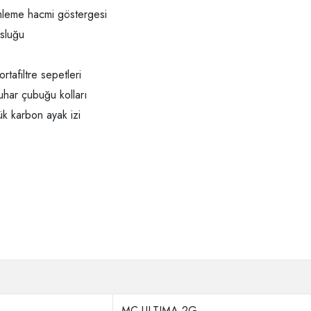
mleme hacmi göstergesi
usluğu
rtafiltre sepetleri
uhar çubuğu kolları
ük karbon ayak izi
MC ULTIMA 2G