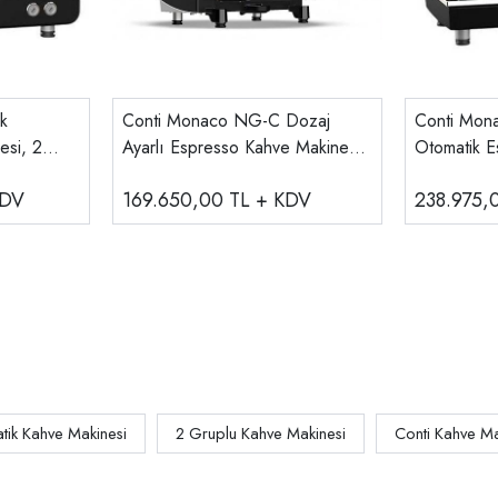
k
Conti Monaco NG-C Dozaj
Conti Mon
esi, 2
Ayarlı Espresso Kahve Makinesi,
Otomatik E
2 Gruplu
Makinesi,
KDV
169.650,00
TL + KDV
238.975
2G
ik Kahve Makinesi
2 Gruplu Kahve Makinesi
Conti Kahve Ma