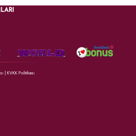
LARI
ası
|
KVKK Politikası