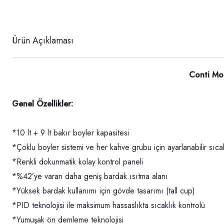
Ürün Açıklaması
Conti Mo
Genel Özellikler:
*10 lt + 9 lt bakır boyler kapasitesi
*Çoklu boyler sistemi ve her kahve grubu için ayarlanabilir sıca
*Renkli dokunmatik kolay kontrol paneli
*%42’ye varan daha geniş bardak ısıtma alanı
*Yüksek bardak kullanımı için gövde tasarımı (tall cup)
*PID teknolojisi ile maksimum hassaslıkta sıcaklık kontrolü
*Yumuşak ön demleme teknolojisi