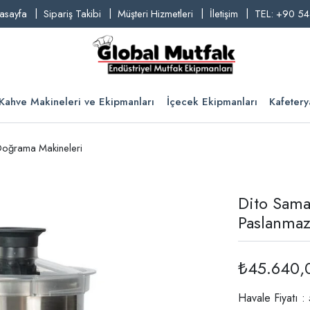
asayfa
Sipariş Takibi
Müşteri Hizmetleri
İletişim
TEL: +90 54
Kahve Makineleri ve Ekipmanları
İçecek Ekipmanları
Kafetery
oğrama Makineleri
Dito Sama
Paslanmaz
₺45.640,
Havale Fiyatı 