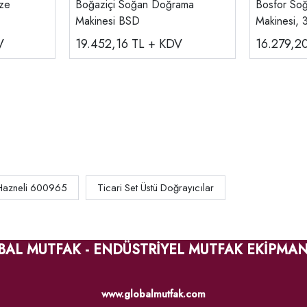
bze
Boğaziçi Soğan Doğrama
Bosfor So
Makinesi BSD
Makinesi, 3
V
19.452,16
TL + KDV
16.279,2
 Hazneli 600965
Ticari Set Üstü Doğrayıcılar
BAL MUTFAK - ENDÜSTRİYEL MUTFAK EKİPMAN
www.globalmutfak.com