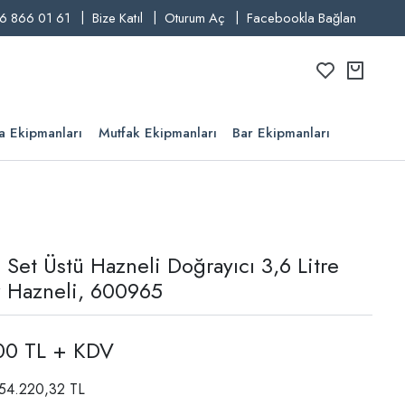
6 866 01 61
Bize Katıl
Oturum Aç
Facebookla Bağlan
a Ekipmanları
Mutfak Ekipmanları
Bar Ekipmanları
 Set Üstü Hazneli Doğrayıcı 3,6 Litre
 Hazneli, 600965
00 TL + KDV
: 54.220,32 TL