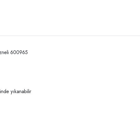
azneli 600965
nde yıkanabilir