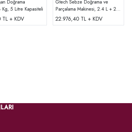
ğan Doğrama
Gtech Sebze Doğrama ve
 Kg, 5 Litre Kapasiteli
Parçalama Makinesi, 2.4 L + 2
Bıçak, FC-2MC
0
TL + KDV
22.976,40
TL + KDV
LARI