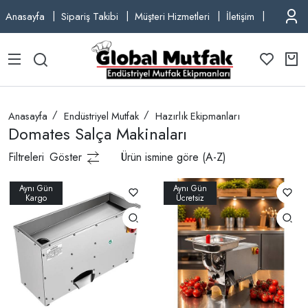
Anasayfa
Sipariş Takibi
Müşteri Hizmetleri
İletişim
TEL: +9
Anasayfa
Endüstriyel Mutfak
Hazırlık Ekipmanları
Domates Salça Makinaları
Filtreleri
Göster
Ürün ismine göre (A-Z)