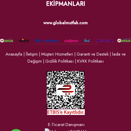
EKİPMANLARI
www.globalmutfak.com
Anasayfa
|
İletişim
|
Müşteri Hizmetleri
|
Garanti ve Destek
|
İade ve
Değişim
|
Gizlilik Politikası
|
KVKK Politikası
E-Ticaret Danışmanı