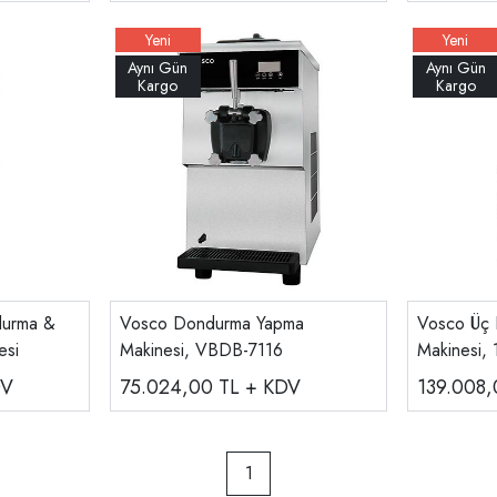
durma &
Vosco Dondurma Yapma
Vosco Üç 
esi
Makinesi, VBDB-7116
Makinesi,
DV
75.024,00
TL + KDV
139.008
1