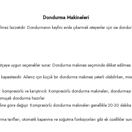
Dondurma Makineleri
çilmez lezzetidir. Dondurmanın keyfini evde çıkarmak isteyenler için ise don
ve bütçeye uygun seçenekler sunar. Dondurma makinesi seçiminde dikkat edilmesi 
pasitesidir. Aileniz için küçük bir dondurma makinesi yeterli olabilirken, mis
 kompresörlü ve karıştırıcılı. Kompresörlü dondurma makineleri, dondurmayı do
umuşak dondurma hazırlar.
 göre değişir. Kompresörlü dondurma makineleri genellikle 20-30 dakika iç
arifleri, otomatik kapanma ve soğutma fonksiyonları gibi ek özellikler suna