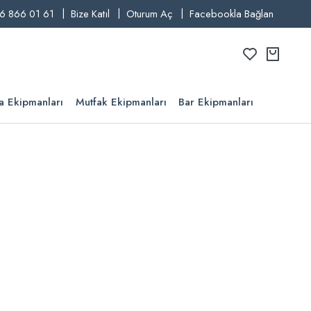
6 866 01 61
Bize Katıl
Oturum Aç
Facebookla Bağlan
a Ekipmanları
Mutfak Ekipmanları
Bar Ekipmanları