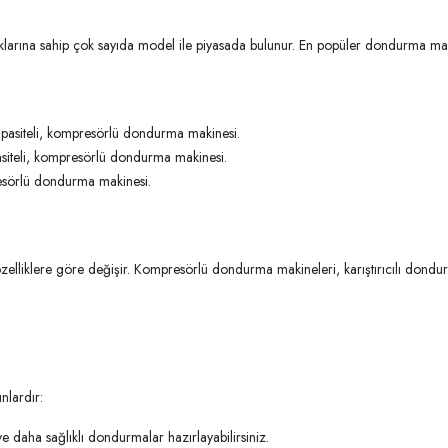
lıklarına sahip çok sayıda model ile piyasada bulunur. En popüler dondurma mak
kapasiteli, kompresörlü dondurma makinesi.
asiteli, kompresörlü dondurma makinesi.
resörlü dondurma makinesi.
özelliklere göre değişir. Kompresörlü dondurma makineleri, karıştırıcılı don
nlardır:
daha sağlıklı dondurmalar hazırlayabilirsiniz.