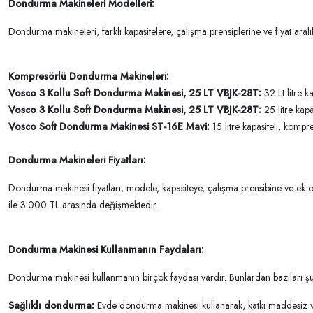
Dondurma Makineleri Modelleri:
Dondurma makineleri, farklı kapasitelere, çalışma prensiplerine ve fiyat ara
Kompresörlü Dondurma Makineleri:
Vosco 3 Kollu Soft Dondurma Makinesi, 25 LT VBJK-28T:
32 Lt litre 
Vosco 3 Kollu Soft Dondurma Makinesi, 25 LT VBJK-28T:
25 litre kap
Vosco Soft Dondurma Makinesi ST-16E Mavi:
15 litre kapasiteli, komp
Dondurma Makineleri Fiyatları:
Dondurma makinesi fiyatları
, modele, kapasiteye, çalışma prensibine ve ek 
ile 3.000 TL arasında değişmektedir.
Dondurma Makinesi Kullanmanın Faydaları:
Dondurma makinesi kullanmanın birçok faydası vardır. Bunlardan bazıları şu
Sağlıklı dondurma:
Evde dondurma makinesi kullanarak, katkı maddesiz ve 