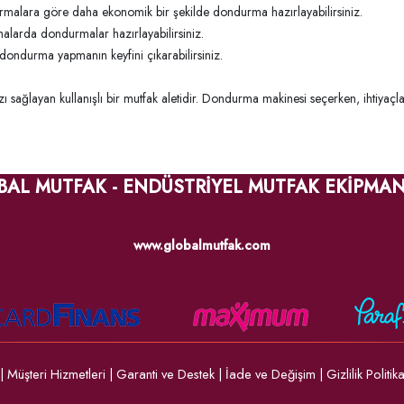
rmalara göre daha ekonomik bir şekilde dondurma hazırlayabilirsiniz.
alarda dondurmalar hazırlayabilirsiniz.
 dondurma yapmanın keyfini çıkarabilirsiniz.
ızı sağlayan kullanışlı bir mutfak aletidir. Dondurma makinesi seçerken, ihtiya
BAL MUTFAK - ENDÜSTRİYEL MUTFAK EKİPMAN
www.globalmutfak.com
|
Müşteri Hizmetleri
|
Garanti ve Destek
|
İade ve Değişim
|
Gizlilik Politik