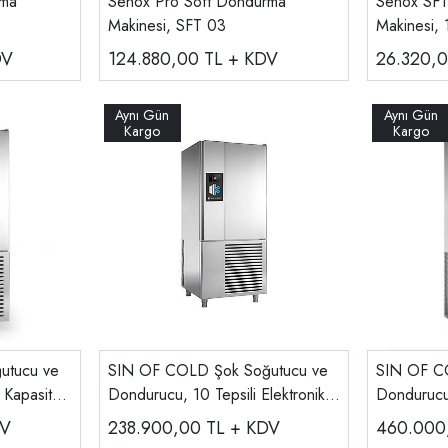
rma
Senox Pro Soft Dondurma
Senox SFT
Makinesi, SFT 03
Makinesi, 
DV
124.880,00
TL + KDV
26.320,
utucu ve
SIN OF COLD Şok Soğutucu ve
SIN OF C
Kapasiteli
Dondurucu, 10 Tepsili Elektronik
Dondurucu
Kontrollü MXE10.35
,Dokunmat
DV
238.900,00
TL + KDV
460.00