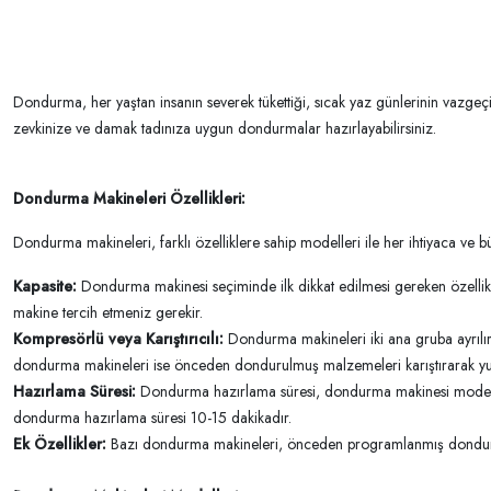
Dondurma, her yaştan insanın severek tükettiği, sıcak yaz günlerinin vazge
zevkinize ve damak tadınıza uygun dondurmalar hazırlayabilirsiniz.
Dondurma Makineleri Özellikleri:
Dondurma makineleri
, farklı özelliklere sahip modelleri ile her ihtiyaca 
Kapasite:
Dondurma makinesi seçiminde ilk dikkat edilmesi gereken özellik ka
makine tercih etmeniz gerekir.
Kompresörlü veya Karıştırıcılı:
Dondurma makineleri iki ana gruba ayrılır:
dondurma makineleri ise önceden dondurulmuş malzemeleri karıştırarak y
Hazırlama Süresi:
Dondurma hazırlama süresi, dondurma makinesi modeline
dondurma hazırlama süresi 10-15 dakikadır.
Ek Özellikler:
Bazı dondurma makineleri, önceden programlanmış dondurma t