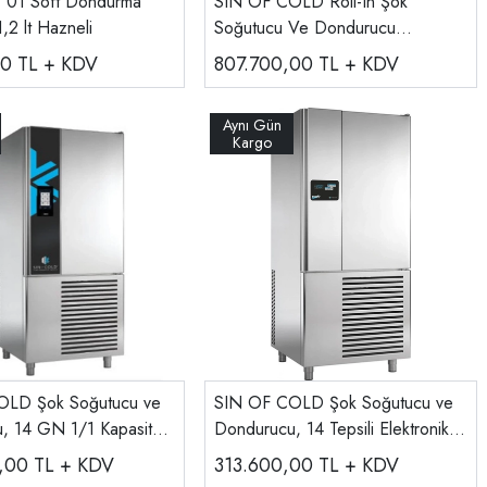
 01 Soft Dondurma
SIN OF COLD Roll-In Şok
1,2 lt Hazneli
Soğutucu Ve Dondurucu
Dokunmatik Kontrol, FT20.80
00
TL + KDV
807.700,00
TL + KDV
OLD Şok Soğutucu ve
SIN OF COLD Şok Soğutucu ve
, 14 GN 1/1 Kapasiteli
Dondurucu, 14 Tepsili Elektronik
ik FT14.50
Kontrollü MXE14.40
0,00
TL + KDV
313.600,00
TL + KDV