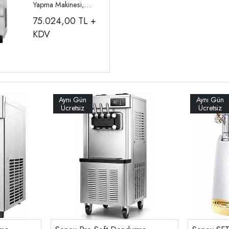
Yapma Makinesi,
VBDB-7116
75.024,00
TL +
KDV