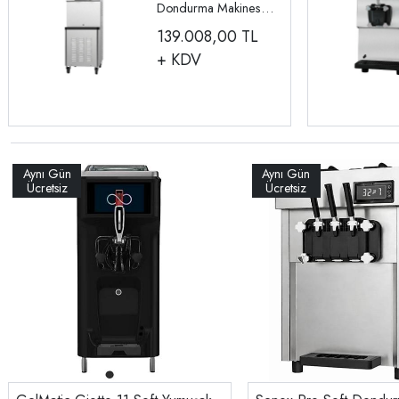
Dondurma Makinesi,
16 L VDF-7239
139.008,00
TL
+ KDV