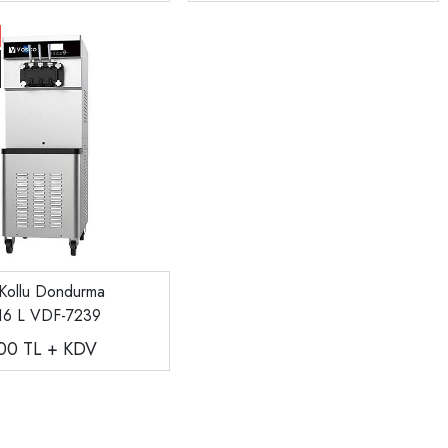
Kollu Dondurma
 16 L VDF-7239
,00
TL + KDV