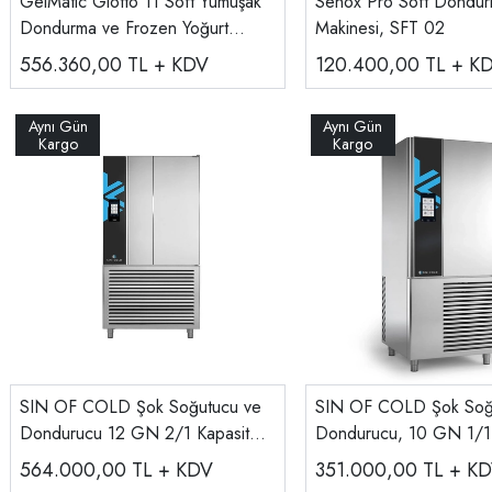
GelMatic Giotto 11 Soft Yumuşak
Senox Pro Soft Dondu
Dondurma ve Frozen Yoğurt
Makinesi, SFT 02
Makinesi
556.360,00
TL + KDV
120.400,00
TL + K
SIN OF COLD Şok Soğutucu ve
SIN OF COLD Şok Soğ
Dondurucu 12 GN 2/1 Kapasiteli,
Dondurucu, 10 GN 1/1 
Dokunmatik FTW12.50
,Dokunmatik FT10.40
564.000,00
TL + KDV
351.000,00
TL + K