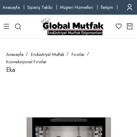
Anasayfa
Sipariş Takibi
Müşteri Hizmetleri
İletişim
TEL: +9
Anasayfa
Endüstriyel Mutfak
Fırınlar
Konveksiyonel Fırınlar
Eka