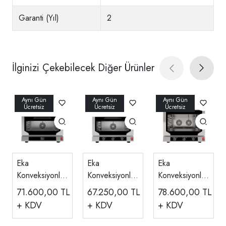
Garanti (Yıl)
2
İlginizi Çekebilecek Diğer Ürünler
Eka
Eka
Eka
Konveksiyonlu
Konveksiyonlu
Konveksiyonlu
Fırın, Dijital,
Fırın Manuel
Fırın Manuel
71.600,00
TL
67.250,00
TL
78.600,00
TL
Elektrikli, 3
Elektrikli, 3
Elektrikli, 4
+ KDV
+ KDV
+ KDV
Tepsi 40x60
Tepsi 40x60
Tepsi 40x60
Cm EKF 364
Cm EKF 364
Cm EKF 464