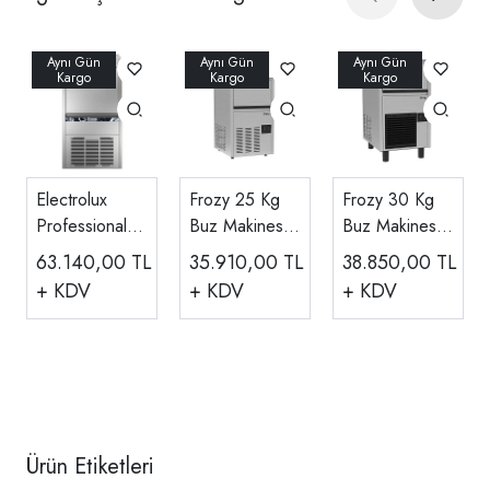
Electrolux
Frozy 25 Kg
Frozy 30 Kg
Professional
Buz Makinesi
Buz Makinesi
Küp Buz
22 Kg/gün FR-
27 Kg/gün FR-
63.140,00
TL
35.910,00
TL
38.850,00
TL
Makinesi, 22
25
30
+ KDV
+ KDV
+ KDV
Kg/gün
730301
Ürün Etiketleri