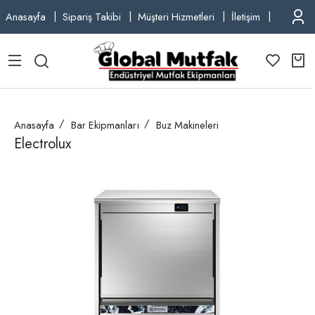
Anasayfa
Sipariş Takibi
Müşteri Hizmetleri
İletişim
TEL: +9
Anasayfa
Bar Ekipmanları
Buz Makineleri
Electrolux