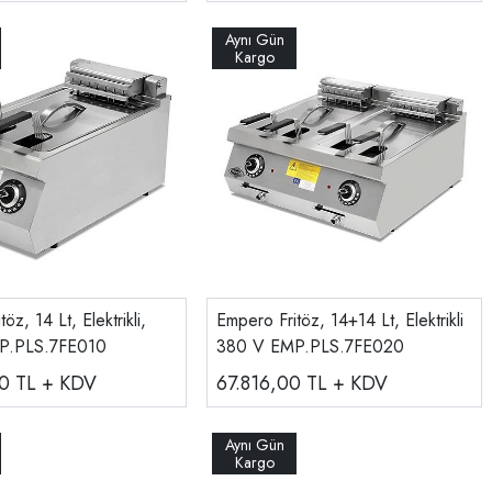
öz, 14 Lt, Elektrikli,
Empero Fritöz, 14+14 Lt, Elektrikli
P.PLS.7FE010
380 V EMP.PLS.7FE020
00
TL + KDV
67.816,00
TL + KDV