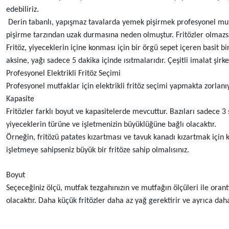
edebiliriz.
Derin tabanlı, yapışmaz tavalarda yemek pişirmek profesyonel mutfak
pişirme tarzından uzak durmasına neden olmuştur. Fritözler olmazsa
Fritöz, yiyeceklerin içine konması için bir örgü sepet içeren basit bi
aksine, yağı sadece 5 dakika içinde ısıtmalarıdır. Çeşitli imalat şirke
Profesyonel Elektrikli Fritöz Seçimi
Profesyonel mutfaklar için elektrikli fritöz seçimi yapmakta zorlanı
Kapasite
Fritözler farklı boyut ve kapasitelerde mevcuttur. Bazıları sadece 3
yiyeceklerin türüne ve işletmenizin büyüklüğüne bağlı olacaktır.
Örneğin, fritözü patates kızartması ve tavuk kanadı kızartmak için ku
işletmeye sahipseniz büyük bir fritöze sahip olmalısınız.
Boyut
Seçeceğiniz ölçü, mutfak tezgahınızın ve mutfağın ölçüleri ile orant
olacaktır. Daha küçük fritözler daha az yağ gerektirir ve ayrıca da