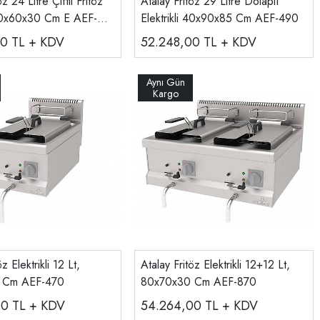
öz 24 Litre Çiftli Fritöz
Atalay Fritöz 29 Litre Dolaplı
i 80x60x30 Cm E AEF-
Elektrikli 40x90x85 Cm AEF-490
00
TL + KDV
52.248,00
TL + KDV
z Elektrikli 12 Lt,
Atalay Fritöz Elektrikli 12+12 Lt,
 Cm AEF-470
80x70x30 Cm AEF-870
00
TL + KDV
54.264,00
TL + KDV