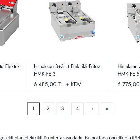
 Elektrikli
Himaksan 3+3 Lt Elektrikli Fritöz,
Himaksan 5+
HMK-FE 3
HMK-FE 5
6.485,00
TL + KDV
6.775,0
1
2
3
4
›
»
gerekli olan elektrikli ürünler arasındadır. Bu noktada öncelikle frit