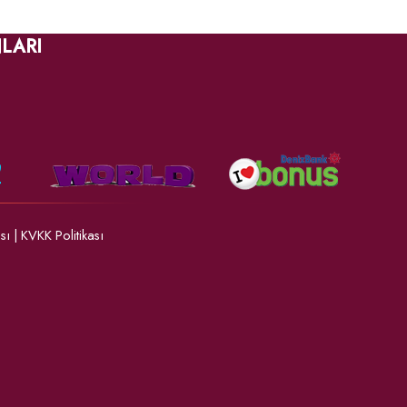
LARI
ası
|
KVKK Politikası