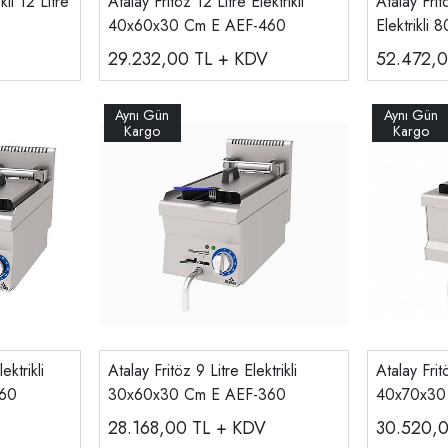
kli 12 Litre
Atalay Fritöz 12 Litre Elektrikli
Atalay Frit
40x60x30 Cm E AEF-460
Elektrikl
860
29.232,00
TL + KDV
52.472,
ektrikli
Atalay Fritöz 9 Litre Elektrikli
Atalay Fritö
60
30x60x30 Cm E AEF-360
40x70x30
28.168,00
TL + KDV
30.520,