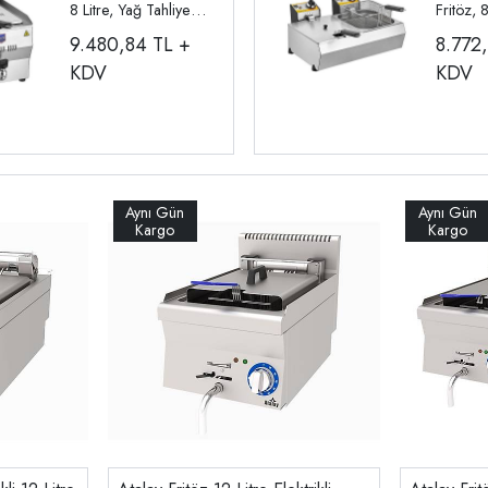
8 Litre, Yağ Tahliye
Fritöz, 
Musluklu R110
Elektrik
9.480,84
TL +
8.772
KDV
KDV