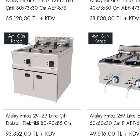
Atalay Elektrikli Fritöz 12+12 Litre
Atalay Elektrikli Fritöz Te
Çiftli 80x73x30 Cm AEF-873
40x73x30 Cm AEF-473
65.128,00
TL + KDV
38.808,00
TL + KDV
Atalay Fritöz 29+29 Litre Çiftli
Atalay Fritöz 2x9 Litre El
Dolaplı Elektrikli 80x90x85 Cm
60x60x30 Cm E AEF-6
AEF-890
93.352,00
TL + KDV
49.616,00
TL + KDV