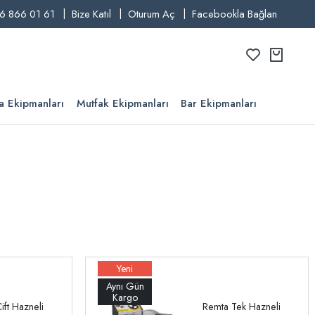
6 866 01 61
Bize Katıl
Oturum Aç
Facebookla Bağlan
a Ekipmanları
Mutfak Ekipmanları
Bar Ekipmanları
ift Hazneli
Remta Tek Hazneli