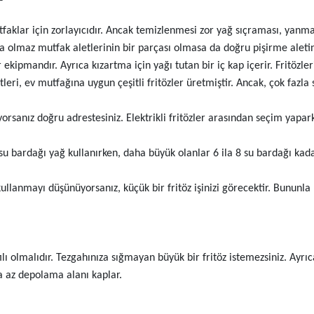
lar için zorlayıcıdır. Ancak temizlenmesi zor yağ sıçraması, yanma te
 olmaz mutfak aletlerinin bir parçası olmasa da doğru pişirme aletine
r ekipmandır. Ayrıca kızartma için yağı tutan bir iç kap içerir. Fritöz
tleri, ev mutfağına uygun çeşitli fritözler üretmiştir. Ancak, çok fazla 
yorsanız doğru adrestesiniz. Elektrikli fritözler arasından seçim yap
 su bardağı yağ kullanırken, daha büyük olanlar 6 ila 8 su bardağı kada
llanmayı düşünüyorsanız, küçük bir fritöz işinizi görecektir. Bununla 
ılı olmalıdır. Tezgahınıza sığmayan büyük bir fritöz istemezsiniz. Ayr
ha az depolama alanı kaplar.