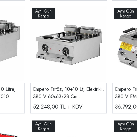
10 Litre,
Empero Fritöz, 10+10 Lt, Elektrikli,
Empero Frit
E010
380 V 60x63x28 Cm
380 V EM
EMP.6FE020
V
52.248,00
TL + KDV
36.792,