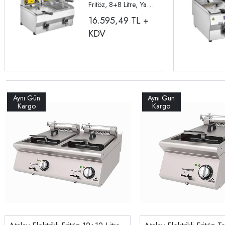
Fritöz, 8+8 Litre, Yağ
Tahliye Musluklu R111
16.595,49
TL +
KDV