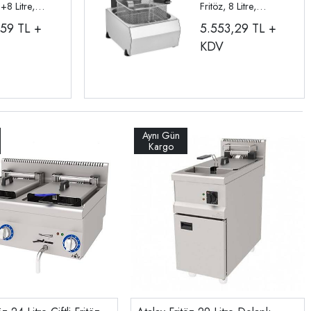
8+8 Litre,
Fritöz, 8 Litre,
li R102
Elektrikli R101
,59
TL +
5.553,29
TL +
KDV