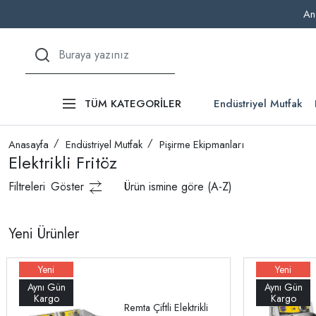
An
Endüstriyel Mutfak
TÜM KATEGORİLER
Anasayfa
Endüstriyel Mutfak
Pişirme Ekipmanları
Elektrikli Fritöz
Filtreleri
Göster
Ürün ismine göre (A-Z)
Yeni Ürünler
Remta Çiftli Elektrikli