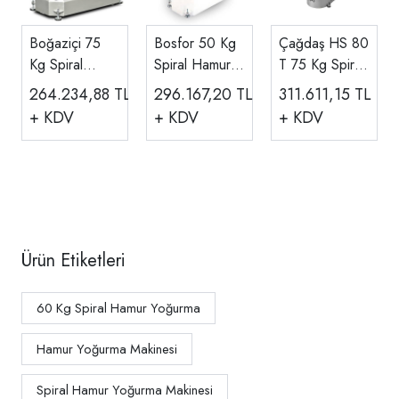
Boğaziçi 75
Bosfor 50 Kg
Çağdaş HS 80
Kg Spiral
Spiral Hamur
T 75 Kg Spiral
Hamur
Yoğurma
Hamur
264.234,88
TL
296.167,20
TL
311.611,15
TL
Yoğurma
Makinesi 380
Yoğurma
+ KDV
+ KDV
+ KDV
Makinesi Çift
V USH-50T
Makinesi, Çift
Motorlu Çift
Devirli 380 V
Devirli 380 V
BSH.75
Ürün Etiketleri
60 Kg Spiral Hamur Yoğurma
Hamur Yoğurma Makinesi
Spiral Hamur Yoğurma Makinesi