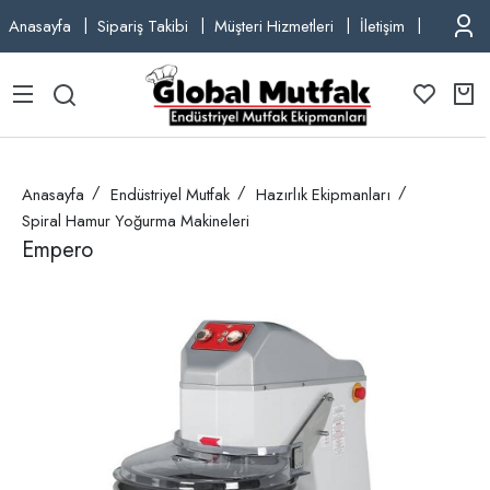
Anasayfa
Sipariş Takibi
Müşteri Hizmetleri
İletişim
TEL: +9
Anasayfa
Endüstriyel Mutfak
Hazırlık Ekipmanları
Spiral Hamur Yoğurma Makineleri
Empero