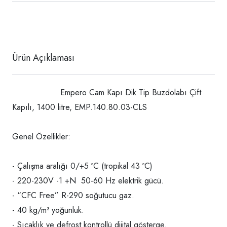
Ürün Açıklaması
Empero Cam Kapı Dik Tip Buzdolabı Çift
Kapılı, 1400 litre, EMP.140.80.03-CLS
Genel Özellikler:
- Çalışma aralığı 0/+5 ºC (tropikal 43 ºC)
- 220-230V -1 +N 50-60 Hz elektrik gücü.
- “CFC Free” R-290 soğutucu gaz.
- 40 kg/m³ yoğunluk.
- Sıcaklık ve defrost kontrollü dijital gösterge.