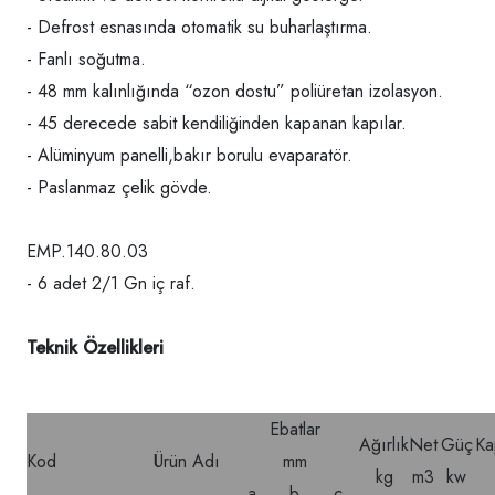
- Defrost esnasında otomatik su buharlaştırma.
- Fanlı soğutma.
- 48 mm kalınlığında “ozon dostu” poliüretan izolasyon.
- 45 derecede sabit kendiliğinden kapanan kapılar.
- Alüminyum panelli,bakır borulu evaparatör.
- Paslanmaz çelik gövde.
EMP.140.80.03
- 6 adet 2/1 Gn iç raf.
Teknik Özellikleri
Ebatlar
Ağırlık
Net
Güç
Ka
Kod
Ürün Adı
mm
kg
m3
kw
a
b
c