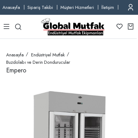
Anasayfa
Sipariş Takibi
Müşteri Hizmetleri
İletişim
TEL: +9
Anasayfa
Endüstriyel Mutfak
Buzdolabı ve Derin Dondurucular
Empero