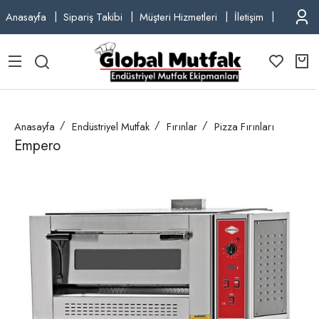
Anasayfa
Sipariş Takibi
Müşteri Hizmetleri
İletişim
TEL: +9
Anasayfa
Endüstriyel Mutfak
Fırınlar
Pizza Fırınları
Empero