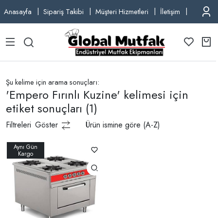
Anasayfa
Sipariş Takibi
Müşteri Hizmetleri
İletişim
TEL: +9
Şu kelime için arama sonuçları:
'Empero Fırınlı Kuzine' kelimesi için
etiket sonuçları
(1)
Filtreleri
Göster
Ürün ismine göre (A-Z)