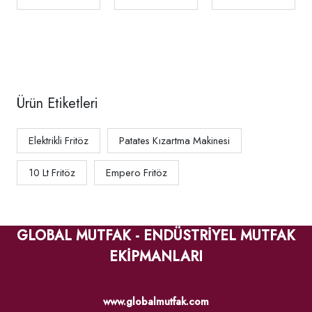
40x70x30 Cm
TC.7FE400
TC.7FED400
Ürün Etiketleri
Elektrikli Fritöz
Patates Kızartma Makinesi
10 Lt Fritöz
Empero Fritöz
GLOBAL MUTFAK - ENDÜSTRİYEL MUTFAK
EKİPMANLARI
www.globalmutfak.com