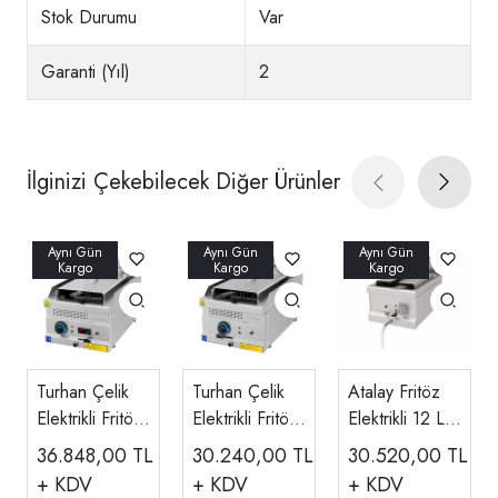
Stok Durumu
Var
Garanti (Yıl)
2
İlginizi Çekebilecek Diğer Ürünler
Turhan Çelik
Turhan Çelik
Atalay Fritöz
Elektrikli Fritöz
Elektrikli Fritöz
Elektrikli 12 Lt,
Tekli 12 L
Tekli 12 L
40x70x30 Cm
36.848,00
TL
30.240,00
TL
30.520,00
TL
Dijital
40x70x30 Cm
AEF-470
+ KDV
+ KDV
+ KDV