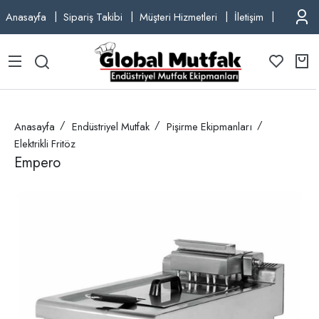
Anasayfa
Sipariş Takibi
Müşteri Hizmetleri
İletişim
TEL: +9
Anasayfa
Endüstriyel Mutfak
Pişirme Ekipmanları
Elektrikli Fritöz
Empero