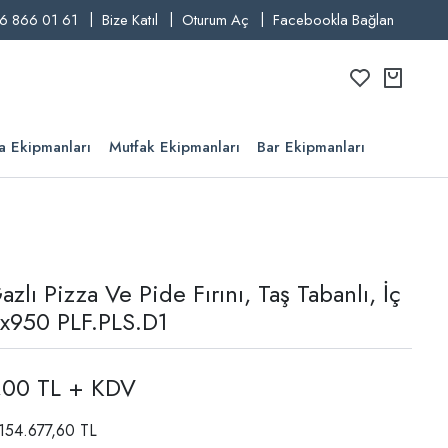
6 866 01 61
Bize Katıl
Oturum Aç
Facebookla Bağlan
a Ekipmanları
Mutfak Ekipmanları
Bar Ekipmanları
lı Pizza Ve Pide Fırını, Taş Tabanlı, İç
x950 PLF.PLS.D1
,00 TL + KDV
 154.677,60 TL