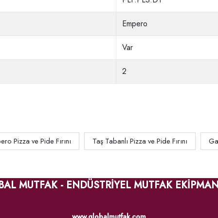
Empero
Var
2
ro Pizza ve Pide Fırını
Taş Tabanlı Pizza ve Pide Fırını
Gaz
BAL MUTFAK - ENDÜSTRİYEL MUTFAK EKİPMAN
www.globalmutfak.com