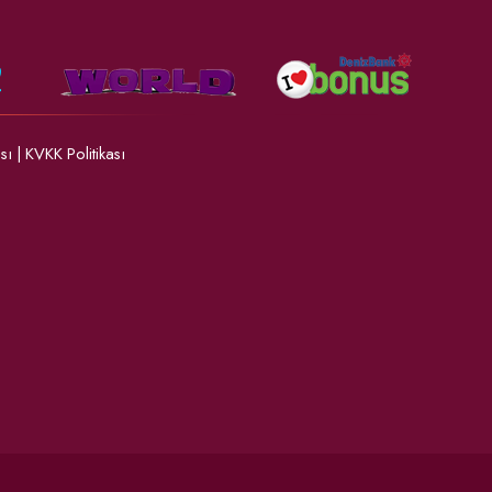
ası
|
KVKK Politikası