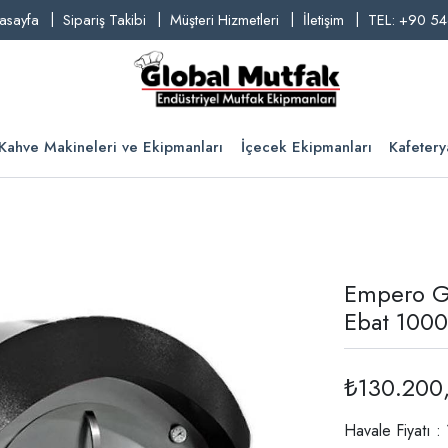
asayfa
Sipariş Takibi
Müşteri Hizmetleri
İletişim
TEL: +90 54
Kahve Makineleri ve Ekipmanları
İçecek Ekipmanları
Kafetery
Empero Gaz
Ebat 1000
₺130.200
Havale Fiyatı :