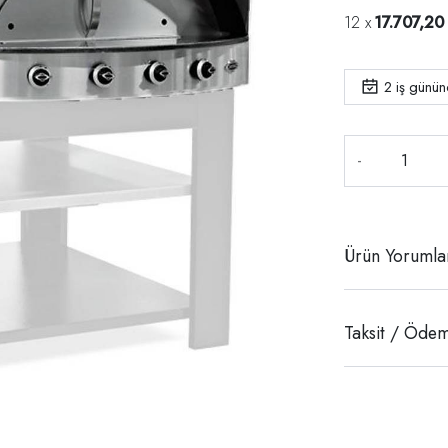
17.707,20
2
iş günü
-
Ürün Yorumla
Taksit / Ödem