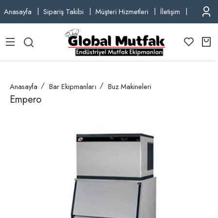
Anasayfa
Sipariş Takibi
Müşteri Hizmetleri
İletişim
TEL: +9
Anasayfa
Bar Ekipmanları
Buz Makineleri
Empero