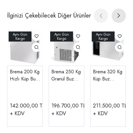
İlginizi Çekebilecek Diğer Ürünler
Brema 200 Kg
Brema 250 Kg
Brema 320 Kg
Hızlı Küp Buz
Granül Buz
Küp Buz
Makinesi
Makinesi TM
Makinesi
Haznesiz VM
250
Haznesiz C
500
300A
142.000,00
TL
196.700,00
TL
211.500,00
TL
+ KDV
+ KDV
+ KDV