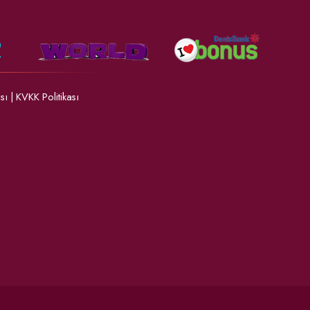
ası
|
KVKK Politikası