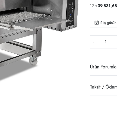
39.831,68
2
iş günü
-
Ürün Yorumla
Taksit / Ödem