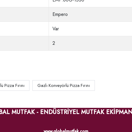
Empero
Var
2
 Pizza Fırını
Gazlı Konveyörlü Pizza Fırını
BAL MUTFAK - ENDÜSTRİYEL MUTFAK EKİPMAN
www.globalmutfak.com