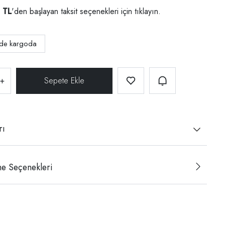
 TL
'den başlayan taksit seçenekleri için
tıklayın.
nde kargoda
+
rı
e Seçenekleri