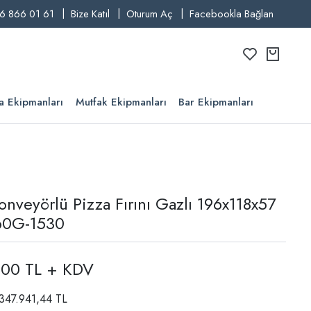
6 866 01 61
Bize Katıl
Oturum Aç
Facebookla Bağlan
a Ekipmanları
Mutfak Ekipmanları
Bar Ekipmanları
nveyörlü Pizza Fırını Gazlı 196x118x57
60G-1530
,00 TL + KDV
 347.941,44 TL