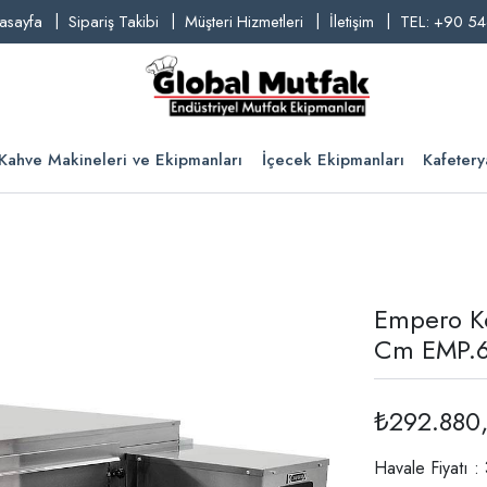
asayfa
Sipariş Takibi
Müşteri Hizmetleri
İletişim
TEL: +90 54
Kahve Makineleri ve Ekipmanları
İçecek Ekipmanları
Kafetery
Empero Ko
Cm EMP.
₺292.880
Havale Fiyatı :