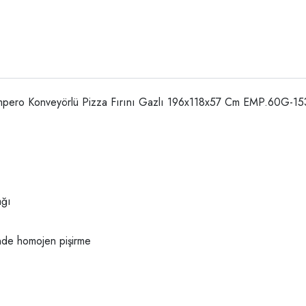
pero Konveyörlü Pizza Fırını Gazlı 196x118x57 Cm EMP.60G-1
ağı
inde homojen pişirme