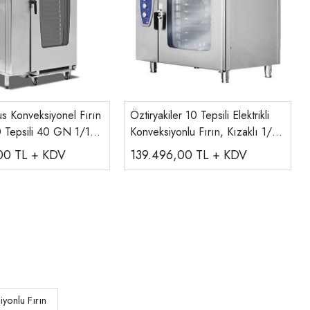
s Konveksiyonel Fırın
Öztiryakiler 10 Tepsili Elektrikli
40 Tepsili 40 GN 1/1
Konveksiyonlu Fırın, Kızaklı 1/1
40
GN
,00
TL + KDV
139.496,00
TL + KDV
iyonlu Fırın