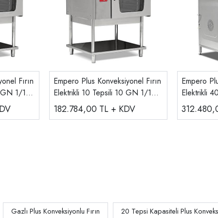
onel Fırın
Empero Plus Konveksiyonel Fırın
Empero Plu
0 GN 1/1
Elektrikli 10 Tepsili 10 GN 1/1
Elektrikli 
EMP.EKF-10
EMP.EKF-
KDV
182.784,00
TL + KDV
312.480
Gazlı Plus Konveksiyonlu Fırın
20 Tepsi Kapasiteli Plus Konveks