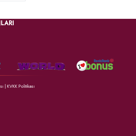
LARI
ası
|
KVKK Politikası