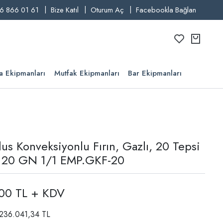
6 866 01 61
Bize Katıl
Oturum Aç
Facebookla Bağlan
a Ekipmanları
Mutfak Ekipmanları
Bar Ekipmanları
us Konveksiyonlu Fırın, Gazlı, 20 Tepsi
i 20 GN 1/1 EMP.GKF-20
,00 TL + KDV
: 236.041,34 TL