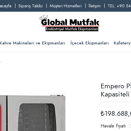
asayfa
Sipariş Takibi
Müşteri Hizmetleri
İletişim
TEL: +90 54
Kahve Makineleri ve Ekipmanları
İçecek Ekipmanları
Kafetery
r
Empero Pl
Kapasitel
₺198.688
Havale Fiyatı 