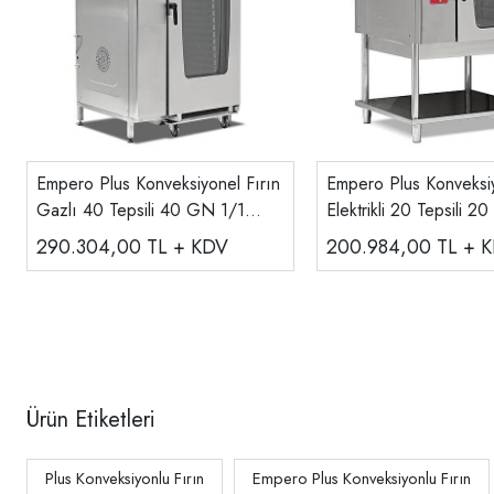
Empero Plus Konveksiyonel Fırın
Empero Plus Konveksiy
Gazlı 40 Tepsili 40 GN 1/1
Elektrikli 20 Tepsili 2
EMP.GKF.40
EMP.EKF-20
290.304,00
TL + KDV
200.984,00
TL + 
Ürün Etiketleri
Plus Konveksiyonlu Fırın
Empero Plus Konveksiyonlu Fırın