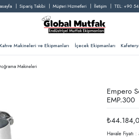
asayfa
Sipariş Takibi
Müşteri Hizmetleri
İletişim
TEL: +90 54
Kahve Makineleri ve Ekipmanları
İçecek Ekipmanları
Kafetery
oğrama Makineleri
Empero S
EMP.300
₺44.184,
Havale Fiyatı 