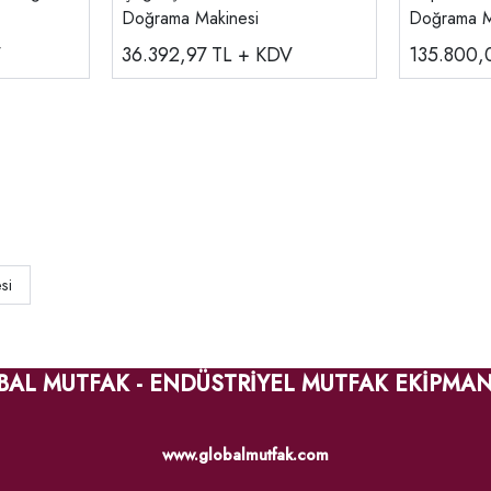
Doğrama Makinesi
Doğrama M
V
36.392,97
TL + KDV
135.800
si
BAL MUTFAK - ENDÜSTRİYEL MUTFAK EKİPMAN
www.globalmutfak.com