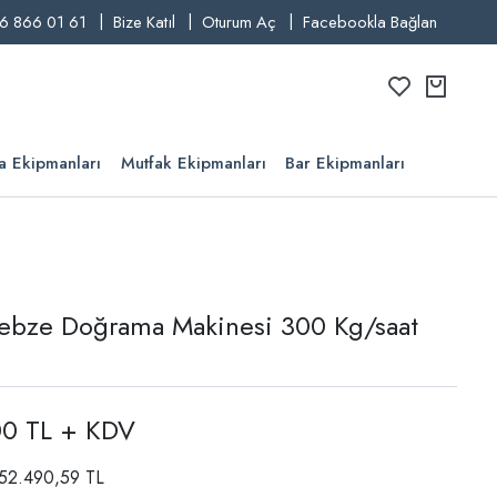
6 866 01 61
Bize Katıl
Oturum Aç
Facebookla Bağlan
a Ekipmanları
Mutfak Ekipmanları
Bar Ekipmanları
ebze Doğrama Makinesi 300 Kg/saat
00 TL + KDV
: 52.490,59 TL