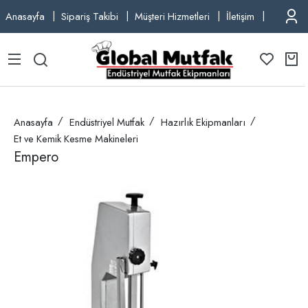
Anasayfa
Sipariş Takibi
Müşteri Hizmetleri
İletişim
TEL: +9
Anasayfa
Endüstriyel Mutfak
Hazırlık Ekipmanları
Et ve Kemik Kesme Makineleri
Empero