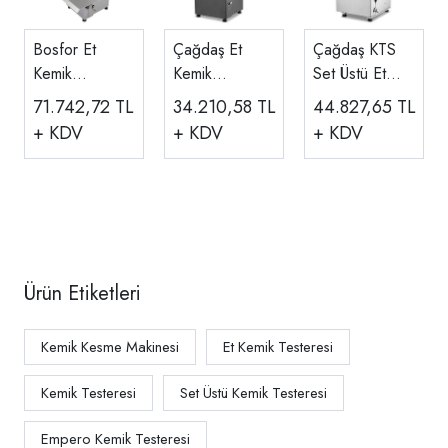
Bosfor Et
Çağdaş Et
Çağdaş KTS
Kemik
Kemik
Set Üstü Et
Testeresi
Testeresi
Kemik
71.742,72
TL
34.210,58
TL
44.827,65
TL
Paslanmaz
Makinesi,
Testeresi,
+ KDV
+ KDV
+ KDV
Gövde UKT-01
Boyalı Gövde
Komple Krom
1,5KW 2 HP
Gövde
220v/380v
Ürün Etiketleri
Kemik Kesme Makinesi
Et Kemik Testeresi
Kemik Testeresi
Set Üstü Kemik Testeresi
Empero Kemik Testeresi