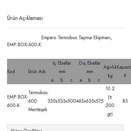
Ürün Açıklaması
Empero Termobox Taşıma Ekipmanı,
EMP.BOX-600-K
İç Ebatlar
Dış Ebatlar
Ağırlık
Kapasi
Kod
Ürün Adı
mm
mm
kg
lt
a
b
c
a
b
c
10.2
Termobox
EMP.BOX-
(±
600
335x533x500
465x635x575
83
600-K
200
Menteşeli
gr)