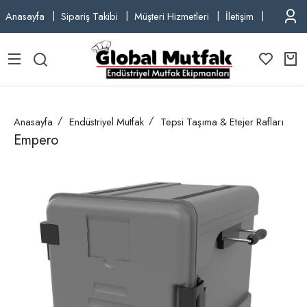
Anasayfa
Sipariş Takibi
Müşteri Hizmetleri
İletişim
TEL: +9
Anasayfa
Endüstriyel Mutfak
Tepsi Taşıma & Etejer Rafları
Empero