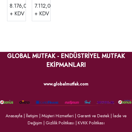
Termo
Termo
8.176,00
TL
7.112,00
TL
box
box
+ KDV
+ KDV
Taşıma
Taşıma
Ekipm
Ekipm
anı,
anı,
EMP.B
EMP.B
OX-
OX-S
600
GLOBAL MUTFAK - ENDÜSTRİYEL MUTFAK
EKİPMANLARI
www.globalmutfak.com
Anasayfa
|
İletişim
|
Müşteri Hizmetleri
|
Garanti ve Destek
|
İade ve
Değişim
|
Gizlilik Politikası
|
KVKK Politikası