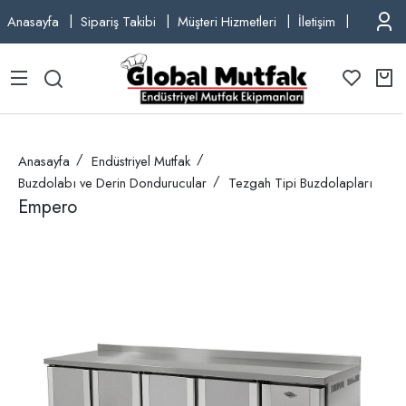
Anasayfa
Sipariş Takibi
Müşteri Hizmetleri
İletişim
TEL: +9
Anasayfa
Endüstriyel Mutfak
Buzdolabı ve Derin Dondurucular
Tezgah Tipi Buzdolapları
Empero