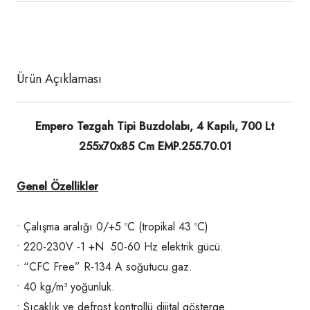
Ürün Açıklaması
Empero Tezgah Tipi Buzdolabı, 4 Kapılı, 700 Lt
255x70x85 Cm EMP.255.70.01
Genel Özellikler
• Çalışma aralığı 0/+5 ºC (tropikal 43 ºC)
• 220-230V -1 +N 50-60 Hz elektrik gücü.
• “CFC Free” R-134 A soğutucu gaz.
• 40 kg/m³ yoğunluk.
• Sıcaklık ve defrost kontrollü dijital gösterge.