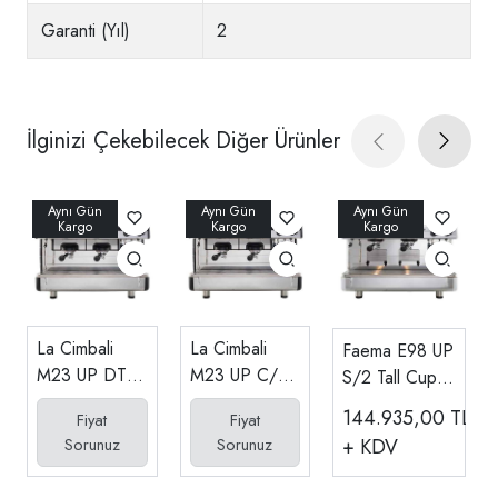
Garanti (Yıl)
2
İlginizi Çekebilecek Diğer Ürünler
La Cimbali
La Cimbali
Faema E98 UP
M23 UP DT/2
M23 UP C/2 -
S/2 Tall Cup
- 2 Gruplu
2 Gruplu Yarı
Yarı Otomatik
144.935,00
TL
Fiyat
Fiyat
Tam Otomatik
Otomatik
Espresso
Sorunuz
Sorunuz
+ KDV
Espresso
Espresso
Kahve
Kahve
Kahve
Makinesi, 2