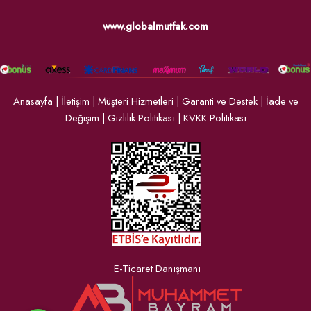
www.globalmutfak.com
Anasayfa
|
İletişim
|
Müşteri Hizmetleri
|
Garanti ve Destek
|
İade ve
Değişim
|
Gizlilik Politikası
|
KVKK Politikası
E-Ticaret Danışmanı