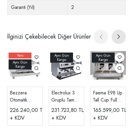
Garanti (Yıl)
2
İlginizi Çekebilecek Diğer Ürünler
Bezzera
Electrolux 3
Faema E98 Up
Otomatik
Gruplu Tam
Tall Cup Full
Espresso
Otomatik
Otomatik
226.240,00
TL
231.723,80
TL
165.599,00
TL
Kahve
Espresso
Espresso
+ KDV
+ KDV
+ KDV
Makinesi Tall
Kahve
Kahve
Cup 3 Gruplu
Makinesi
Makinesi, 2