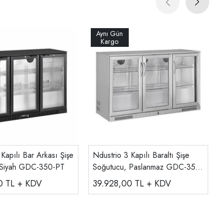
Kapılı Bar Arkası Şişe
Ndustrio 3 Kapılı Baraltı Şişe
 Siyah GDC-350-PT
Soğutucu, Paslanmaz GDC-350-
SS
00
TL + KDV
39.928,00
TL + KDV