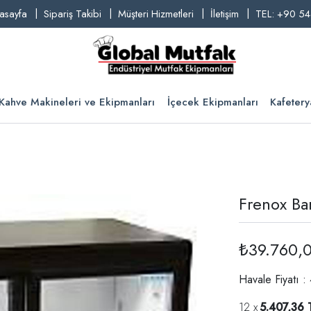
asayfa
Sipariş Takibi
Müşteri Hizmetleri
İletişim
TEL: +90 54
Kahve Makineleri ve Ekipmanları
İçecek Ekipmanları
Kafetery
Frenox Ba
₺39.760,
Havale Fiyatı :
5.407,36 