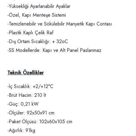
-Yüksekliği Ayarlanabilir Ayaklar
-Özel, Kapı Menteşe Sistemi
-Temizlenebilir ve Sökülebilir Manyetik Kapı Contası
-Plastik Kaplı Çelik Raf
-Dış Ortam Sıcaklığı: + 32oC
-SS Modellerde: Kapı ve Alt Panel Paslanmaz
Teknik Özellikler
-İç Sıcaklık: +2/+12°C
-Brüt Hacim: 210 lt
-Güç: 0,21 kW
-Ölçüler: 92x50x91 cm
-Paket Ölçüsü: 102x60x105 cm
-Ağırlık: 91kg