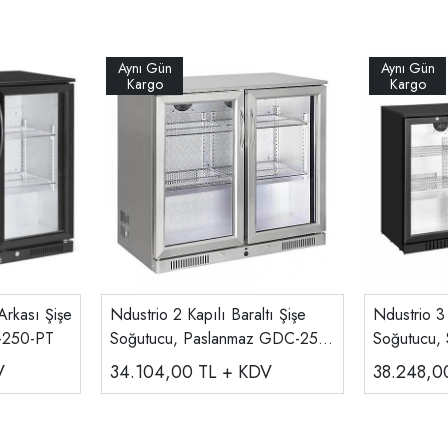
Arkası Şişe
Ndustrio 2 Kapılı Baraltı Şişe
Ndustrio 3 
-250-PT
Soğutucu, Paslanmaz GDC-250-
Soğutucu,
SS
V
34.104,00
TL + KDV
38.248,