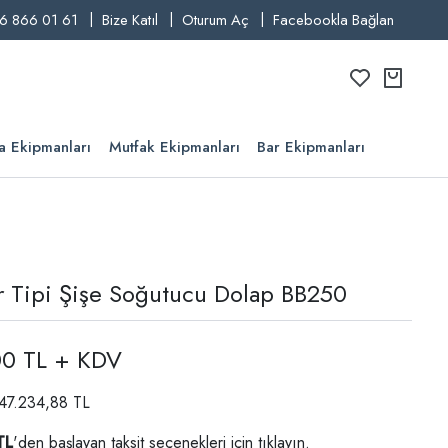
6 866 01 61
Bize Katıl
Oturum Aç
Facebookla Bağlan
a Ekipmanları
Mutfak Ekipmanları
Bar Ekipmanları
r Tipi Şişe Soğutucu Dolap BB250
00 TL + KDV
 47.234,88 TL
TL
'den başlayan taksit seçenekleri için
tıklayın.