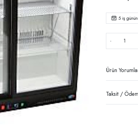
5
iş günü
-
Ürün Yorumla
Taksit / Ödem