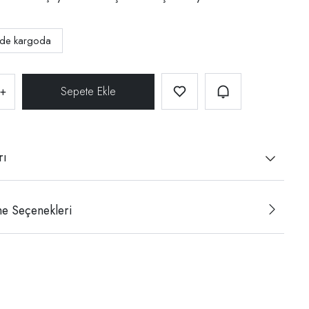
nde kargoda
+
rı
e Seçenekleri