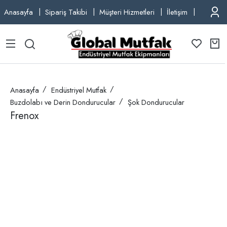
Anasayfa
Sipariş Takibi
Müşteri Hizmetleri
İletişim
TEL: +9
Anasayfa
Endüstriyel Mutfak
Buzdolabı ve Derin Dondurucular
Şok Dondurucular
Frenox