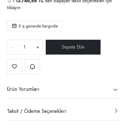
13.746,88 TL
'den başlayan taksit seçenekleri için
tıklayın.
5
iş gününde kargoda
-
+
Ürün Yorumları
Taksit / Ödeme Seçenekleri