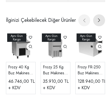
İlginizi Çekebilecek Diğer Ürünler
Frozy 40 Kg
Frozy 25 Kg
Frozy FR-250
Buz Makinesi
Buz Makinesi
Buz Makinesi
40 Kg/gün FR-
22 Kg/gün FR-
230 Kg/gün
46.746,00
TL
35.910,00
TL
128.940,00
TL
40
25
Kapasiteli
+ KDV
+ KDV
+ KDV