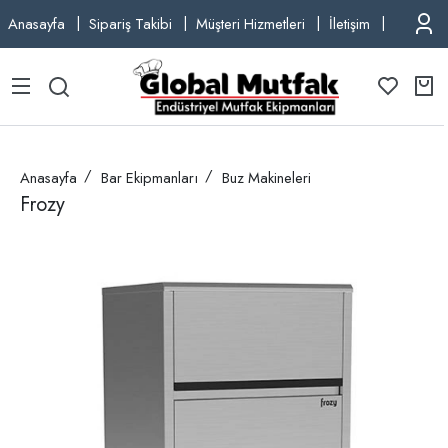
Anasayfa
Sipariş Takibi
Müşteri Hizmetleri
İletişim
TEL: +9
Anasayfa
Bar Ekipmanları
Buz Makineleri
Frozy