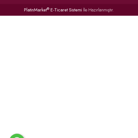
®
PlatinMarket
E-Ticaret Sistemi
İle Hazırlanmıştır.