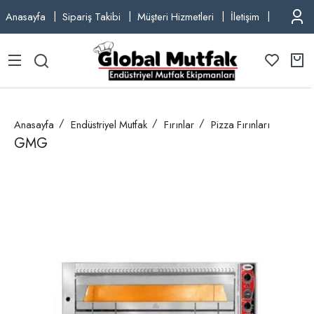
Anasayfa
Sipariş Takibi
Müşteri Hizmetleri
İletişim
TEL: +9
Anasayfa
Endüstriyel Mutfak
Fırınlar
Pizza Fırınları
GMG