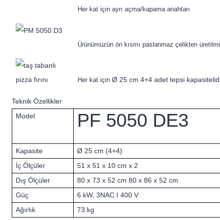
Her kat için ayrı açma/kapama anahtarı
Ürünümüzün ön kısmı paslanmaz çelikten üretilmiş
Ø 25 cm 4+4 adet tepsi kapasitelidi
Her kat için
Teknik Özellikler
PF 5050 DE3
Model
Kapasite
Ø 25 cm (4+4)
İç Ölçüler
51 x 51 x 10 cm x 2
Dış Ölçüler
80 x 73 x 52 cm 80 x 86 x 52 cm
Güç
6 kW, 3NAC I 400 V
Ağırlık
73 kg