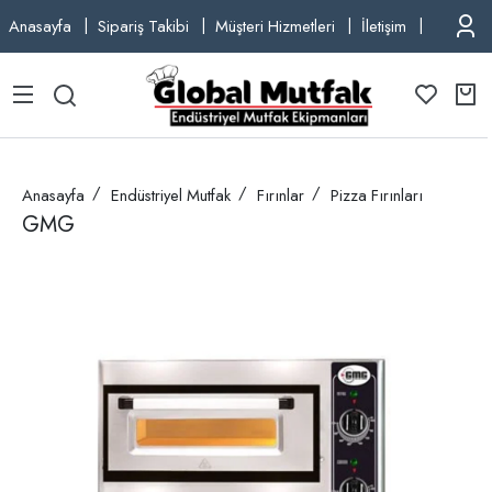
Anasayfa
Sipariş Takibi
Müşteri Hizmetleri
İletişim
TEL: +9
Anasayfa
Endüstriyel Mutfak
Fırınlar
Pizza Fırınları
GMG