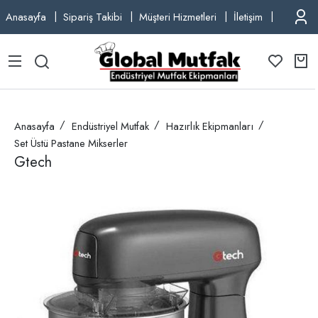
Anasayfa
Sipariş Takibi
Müşteri Hizmetleri
İletişim
TEL: +9
Anasayfa
Endüstriyel Mutfak
Hazırlık Ekipmanları
Set Üstü Pastane Mikserler
Gtech